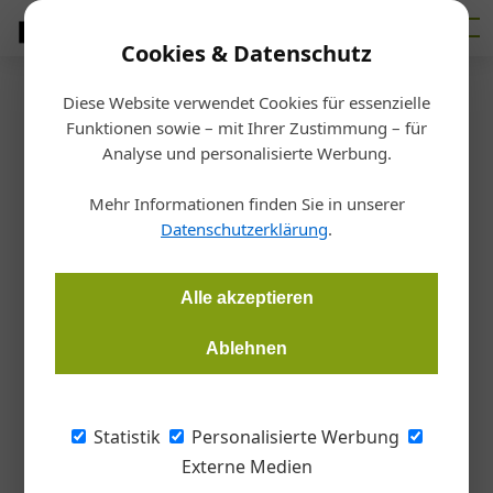
Cookies & Datenschutz
Diese Website verwendet Cookies für essenzielle
Startseite
/
Betrieb
Funktionen sowie – mit Ihrer Zustimmung – für
Vaillant Group Austria
Analyse und personalisierte Werbung.
Neue Doppelspitze
Mehr Informationen finden Sie in unserer
Datenschutzerklärung
.
Redaktion Handwerk + Bau
01.03.2024, 08:47 Uhr
Alle akzeptieren
In der Geschäftsleitung von Vaillant Österreich steht ein
personeller Wechsel bevor.
Ablehnen
Mit Anfang Mai 2024 folgt eine neue
Statistik
Personalisierte Werbung
Doppelspitze auf den scheidenden
Externe Medien
Vertriebsleiter Rainer Kraft, wie das