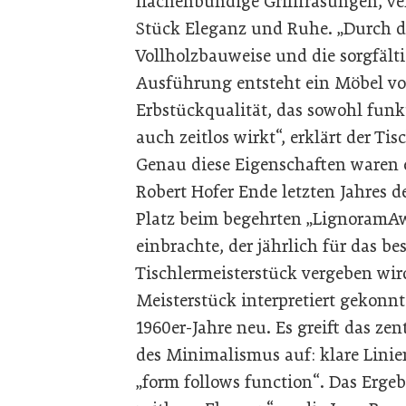
flächenbündige Grifffräsungen, ve
Stück Eleganz und Ruhe. „Durch d
Vollholzbauweise und die sorgfält
Ausführung entsteht ein Möbel v
Erbstückqualität, das sowohl funk
auch zeitlos wirkt“, erklärt der Tis
Genau diese Eigenschaften waren e
Robert Hofer Ende letzten Jahres d
Platz beim begehrten „LignoramA
einbrachte, der jährlich für das be
Tischlermeisterstück vergeben wir
Meisterstück interpretiert gekonnt 
1960er-Jahre neu. Es greift das zen
des Minimalismus auf: klare Lini
„form follows function“. Das Erge