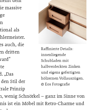
rleiht dem
ie massive
ige
on
tional als
chlermeister.
s auch, die
Raffinierte Details:
en dritten
innenliegende
ward“
Schubladen mit
ste
halbverdeckten Zinken
und eigens gefertigten
d. „Das
hölzernen Vollauszügen.
den Stil der
© Eos Fotografie
trale Prinzip
en, wenig Schnörkel – ganz im Sinne von
bnis ist ein Möbel mit Retro-Charme und