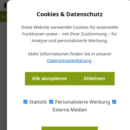
Cookies & Datenschutz
Betrieb
Markt
Planen
Bauen
Fertigen
Bau- + Werk
Diese Website verwendet Cookies für essenzielle
Funktionen sowie – mit Ihrer Zustimmung – für
Startse
Analyse und personalisierte Werbung.
Me
Dem Zeitge
Mehr Informationen finden Sie in unserer
Datenschutzerklärung
.
Redaktion Tischler Journal
Alle akzeptieren
Ablehnen
Frei von Schnörkeln begibt sich Robert Hofer m
1960er-Jahre. Das Ergebnis ist ein retro-cha
Statistik
Personalisierte Werbung
Externe Medien