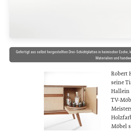
Gefertigt aus selbst hergestellten Drei-Schichtplatten in heimischer Esche,
Materialien und handwer
Robert 
seine T
Hallein
TV-Möbe
Meister
Holzfar
Möbel s