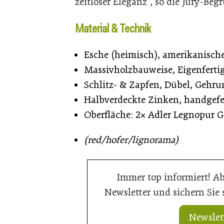
zeitloser Eleganz“, so die Jury-Be
Material & Technik
Esche (heimisch), amerikanisch
Massivholzbauweise, Eigenferti
Schlitz- & Zapfen, Dübel, Gehr
Halbverdeckte Zinken, handgefe
Oberfläche: 2× Adler Legnopur G
(red/hofer/lignorama)
Immer top informiert! A
Newsletter und sichern Sie
Newslet