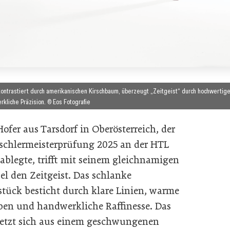
 kontrastiert durch amerikanischen Kirschbaum, überzeugt „Zeitgeist“ durch hochwertig
kliche Präzision. © Eos Fotografie
Hofer aus Tarsdorf in Oberösterreich, der
ischlermeisterprüfung 2025 an der HTL
 ablegte, trifft mit seinem gleichnamigen
l den Zeitgeist. Das schlanke
stück besticht durch klare Linien, warme
ben und handwerkliche Raffinesse. Das
etzt sich aus einem geschwungenen