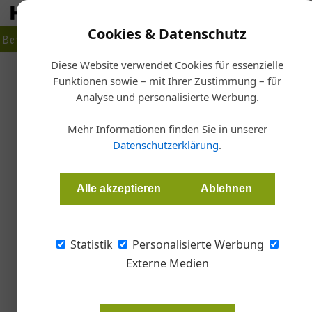
Cookies & Datenschutz
Betrieb
Markt
Planen
Bauen
Fertigen
Bau- + Werk
Diese Website verwendet Cookies für essenzielle
Funktionen sowie – mit Ihrer Zustimmung – für
Star
Analyse und personalisierte Werbung.
M
Vor 
Mehr Informationen finden Sie in unserer
Datenschutzerklärung
.
Gudrun Haigermoser
Alle akzeptieren
Ablehnen
David Wollwang, der Gewinner des heurigen 
umfangreiches Kameraequipment auf. Das Mei
Statistik
Personalisierte Werbung
überzeugen – besonders die umlaufend angebra
Externe Medien
Der Absolvent der Meisterklasse fü