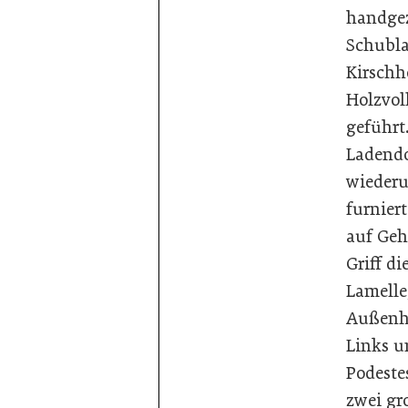
handge
Schubla
Kirschh
Holzvol
geführt
Ladendo
wiederu
furnier
auf Geh
Griff di
Lamelle,
Außenhü
Links u
Podestes
zwei gr