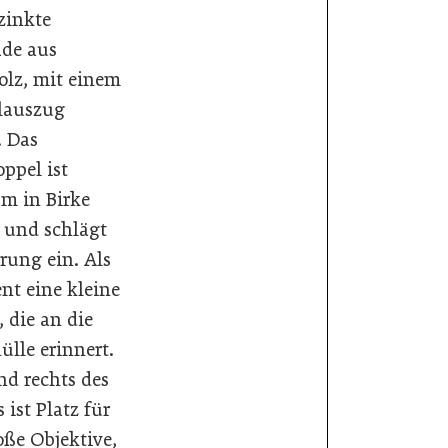
zinkte
de aus
olz, mit einem
lauszug
. Das
ppel ist
m in Birke
t und schlägt
rung ein. Als
ent eine kleine
 die an die
lle erinnert.
nd rechts des
 ist Platz für
oße Objektive,