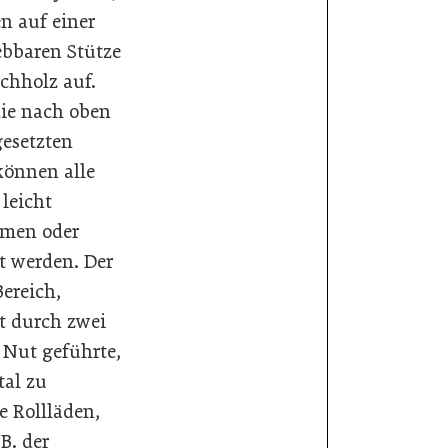
en auf einer
ebbaren Stütze
schholz auf.
ie nach oben
esetzten
können alle
 leicht
men oder
t werden. Der
Bereich,
t durch zwei
r Nut geführte,
tal zu
e Rollläden,
 B. der