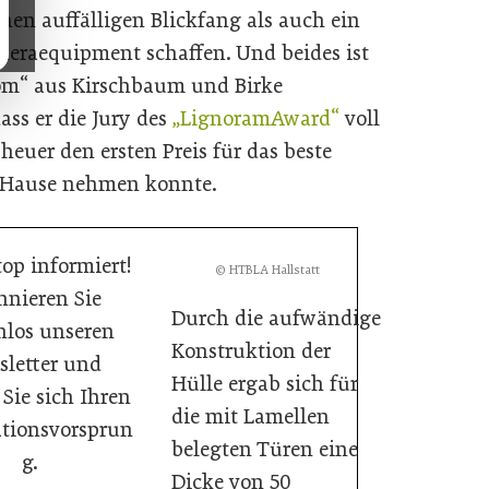
nen auffälligen Blickfang als auch ein
eraequipment schaffen. Und beides ist
m“ aus Kirschbaum und Birke
ass er die Jury des
„LignoramAward“
voll
uer den ersten Preis für das beste
h Hause nehmen konnte.
op informiert!
© HTBLA Hallstatt
nieren Sie
Durch die aufwändige
nlos unseren
Konstruktion der
letter und
Hülle ergab sich für
 Sie sich Ihren
die mit Lamellen
tionsvorsprun
belegten Türen eine
g.
Dicke von 50