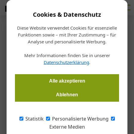
Cookies & Datenschutz
Diese Website verwendet Cookies für essenzielle
Startseite
/
Fertigen
Funktionen sowie – mit Ihrer Zustimmung – für
Blechtechnik
Analyse und personalisierte Werbung.
Baumschutzroste für grüne
Mehr Informationen finden Sie in unserer
Städte
Datenschutzerklärung
.
Redaktion Metall
23.10.2024, 17:28 Uhr
Alle akzeptieren
Ablehnen
Um sich als Anbieter nachhaltiger Elemente für die moderne
Gestaltung von "grünen Städten und Kommunen" zu
etablieren, hat Graepel ein korrosionsfestes
Statistik
Personalisierte Werbung
Baumschutzrostsystem mit rutschsicherer Prägung
Externe Medien
entwickelt.