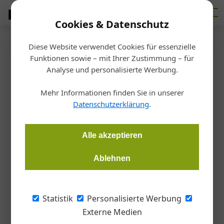
Cookies & Datenschutz
Diese Website verwendet Cookies für essenzielle
Startseite
/
Fertigen
Funktionen sowie – mit Ihrer Zustimmung – für
Boehlerit mit neuem Auftritt
Analyse und personalisierte Werbung.
Mehr Informationen finden Sie in unserer
Redaktion Metall
27.02.2018, 15:36 Uhr
Datenschutzerklärung
.
Seit Jahren stehen die drei Marken Boehlerit, Bilz und Leitz
Alle akzeptieren
für Innovationskraft, Kompetenz und nachhaltige
Spitzenleistung.
Ablehnen
Die Familie Brucklacher hat als
Statistik
Personalisierte Werbung
familiengeführtes Unternehmen über fünf
Externe Medien
Generationen eine nachhaltige