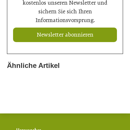
kostenlos unseren Newsletter und
sichern Sie sich Ihren
Informationsvorsprung.
Newsletter abonnieren
Ähnliche Artikel
18. Juni 2026
28. April 2026
Robotervergleich macht sicher
28. April 2026
Automatisierte Schweißfertigung
Edler Schutz aus Glas