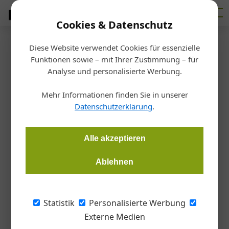
Cookies & Datenschutz
Diese Website verwendet Cookies für essenzielle
Startseite
/
Fertigen
Funktionen sowie – mit Ihrer Zustimmung – für
Software
Analyse und personalisierte Werbung.
Digitale Tools für den
Mehr Informationen finden Sie in unserer
Metallbau
Datenschutzerklärung
.
Gernot Paul Wagner
22.07.2024, 14:27 Uhr
Alle akzeptieren
Ablehnen
Im Metallbau kann es schon lange nicht mehr darum gehen,
"ob" man die Prozesse digitalisert, sondern "wie" und "wann".
Denn digitale Lösungen machen die Fertigung einfach und
Statistik
Personalisierte Werbung
effizient.
Externe Medien