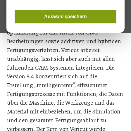
CGTech
stellt die Vericut Version 9.4 vor. Die
Software ist branchenführend in der
Auswahl speichern
Maschinensimulation, -verifizierung und -
optimierung für alle Arten von CNC-
Bearbeitungen sowie additiven und hybriden
Fertigungsverfahren. Vericut arbeitet
unabhängig, lässt sich aber auch mit allen
führenden CAM-Systemen integrieren. Die
Version 9.4 konzentriert sich auf die
Erstellung „intelligenterer“, effizienterer
Fertigungsprozesse mit Funktionen, die Daten
über die Maschine, die Werkzeuge und das
Material mit einbeziehen, um die Simulation
und den gesamten Fertigungsablauf zu
verbessern. Der Kern von Vericut wurde