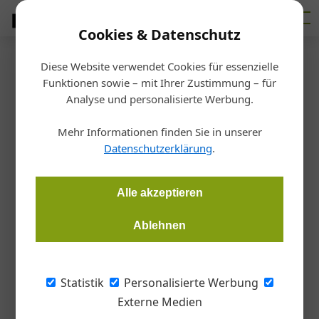
Cookies & Datenschutz
Diese Website verwendet Cookies für essenzielle
Startseite
/
Fertigen
Funktionen sowie – mit Ihrer Zustimmung – für
Biegemaschine
Analyse und personalisierte Werbung.
Effiziente Basismaschine
Mehr Informationen finden Sie in unserer
Datenschutzerklärung
.
Redaktion Metall
13.02.2024, 14:39 Uhr
Alle akzeptieren
Mit der TruBend 1000 präsentiert Trumpf eine Maschine für
den Einstieg in die Biegetechnologie.
Ablehnen
Die Maschine zum manuellen Gesenkbiegen
Statistik
Personalisierte Werbung
lässt sich mit der neuen RA-Steuerung (Right
Externe Medien
Angle = richtiger Winkel) sehr einfach