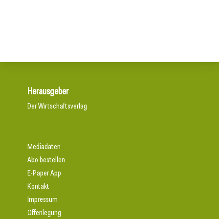
Automatisierte Schweißfertigung
Edler Schutz aus Glas
Herausgeber
Der Wirtschaftsverlag
Mediadaten
Abo bestellen
E-Paper App
Kontakt
Impressum
Offenlegung