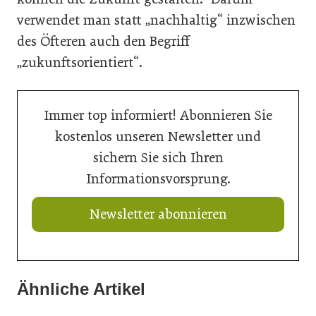
verwendet man statt „nachhaltig“ inzwischen
des Öfteren auch den Begriff
„zukunftsorientiert“.
Immer top informiert! Abonnieren Sie
kostenlos unseren Newsletter und
sichern Sie sich Ihren
Informationsvorsprung.
Newsletter abonnieren
Ähnliche Artikel
18. Juni 2026
28. April 2026
Robotervergleich macht sicher
28. April 2026