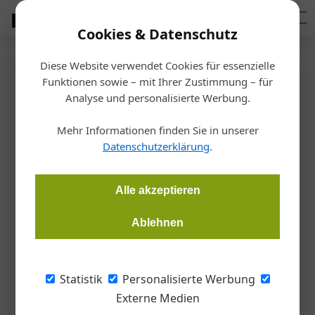
Cookies & Datenschutz
Diese Website verwendet Cookies für essenzielle
Startseite
/
Beschläge + Verbinder
Funktionen sowie – mit Ihrer Zustimmung – für
fischer gewinnt Deutschen
Analyse und personalisierte Werbung.
Nachhaltigkeitspreis
Mehr Informationen finden Sie in unserer
Datenschutzerklärung
.
Redaktion
08.01.2020, 09:52 Uhr
Alle akzeptieren
Die Unternehmensgruppe fischer hat die wichtigste und
Ablehnen
größte Auszeichnung in Europa im Bereich Nachhaltigkeit in
der Kategorie „Großunternehmen" erhalten.
Statistik
Personalisierte Werbung
„Für unser Unternehmen ist diese wichtige
Externe Medien
Auszeichnung etwas ganz Besonderes“, sagt