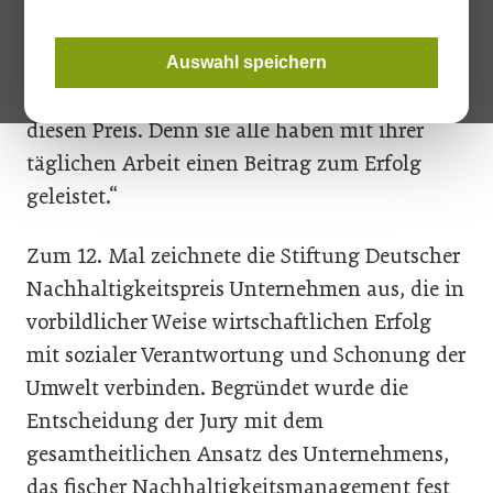
Firmeninhaber Klaus Fischer. „Ich gratuliere
dazu allen unseren Mitarbeiterinnen und
Auswahl speichern
Mitarbeitern ganz herzlich und widme ihnen
diesen Preis. Denn sie alle haben mit ihrer
täglichen Arbeit einen Beitrag zum Erfolg
geleistet.“
Zum 12. Mal zeichnete die Stiftung Deutscher
Nachhaltigkeitspreis Unternehmen aus, die in
vorbildlicher Weise wirtschaftlichen Erfolg
mit sozialer Verantwortung und Schonung der
Umwelt verbinden. Begründet wurde die
Entscheidung der Jury mit dem
gesamtheitlichen Ansatz des Unternehmens,
das fischer Nachhaltigkeitsmanagement fest