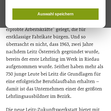
wichtige Anliegen: Bereits in den
Verkaufsunterlagen von 1904 wurde
Auswahl speichern
besonderer Wert auf „selbst herangezogene,
erprobte Arbeitskräfte“ gelegt, die für
erstklassige Fabrikate bürgen. Und so
überrascht es nicht, dass 1963, zwei Jahre
nachdem Leitz Österreich gegründet wurde,
bereits der erste Lehrling im Werk in Riedau
aufgenommen wurde. Seither haben mehr als
750 junge Leute bei Leitz die Grundlagen für
eine erfolgreiche Berufslaufbahn erhalten –
damit ist das Unternehmen einer der größten
Lehrlingsausbildner im Bezirk.
Die neue Leitz-Zukunftswerkstatt bietet mit