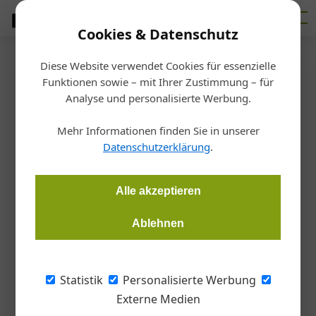
Cookies & Datenschutz
Diese Website verwendet Cookies für essenzielle
Startseite
/
Fertigen
Funktionen sowie – mit Ihrer Zustimmung – für
Leitz eröffnet
Analyse und personalisierte Werbung.
Zukunftswerkstatt
Mehr Informationen finden Sie in unserer
Datenschutzerklärung
.
Redaktion
09.07.2019, 14:16 Uhr
Alle akzeptieren
Der Werkzeughersteller Leitz hat in Riedau (OÖ) eine neue
Ablehnen
Lehrwerkstätte und zeitgleich einen neuen Servicestandort
eröffnet.
Statistik
Personalisierte Werbung
Die eigene Ausbildung von Fachkräften beim
Externe Medien
Werkzeughersteller Leitz immer schon ein