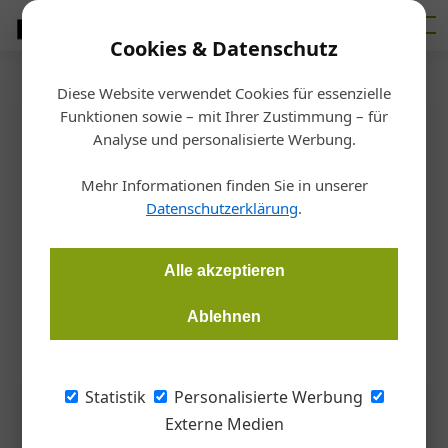
Cookies & Datenschutz
Diese Website verwendet Cookies für essenzielle
Startseite
/
Metalltechnik
Funktionen sowie – mit Ihrer Zustimmung – für
Vom Kunstobjekt zum Fenster
Analyse und personalisierte Werbung.
Mehr Informationen finden Sie in unserer
Gernot Paul Wagner
18.06.2026, 18:33 Uhr
Datenschutzerklärung
.
Die rund 500 Aluminiumprofile für die Fenster eines
Alle akzeptieren
Hamburger Wohnprojektes hatten bereits ein erstes Leben als
Teil einer Kunstinstallation.
Ablehnen
Statistik
Personalisierte Werbung
Externe Medien