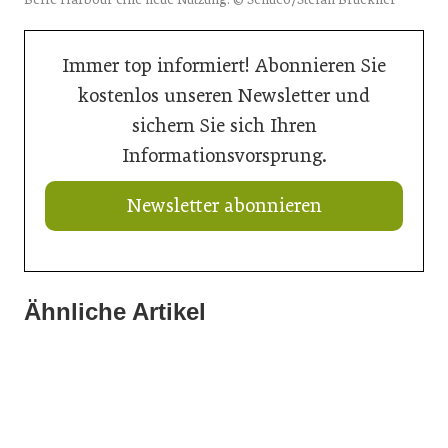
Immer top informiert! Abonnieren Sie
kostenlos unseren Newsletter und
sichern Sie sich Ihren
Informationsvorsprung.
Newsletter abonnieren
Ähnliche Artikel
13. Juli 2026
03. Juli 2026
Neue Geschäftsführerin bei Trumpf Österreich
01. Juli 2026
CastForge 2026 schließt mit Rekordergebnis
Starkes Design mit Charakter