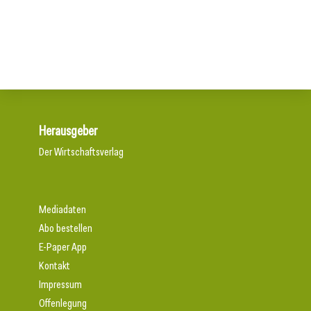
CastForge 2026 schließt mit Rekordergebnis
Starkes Design mit Charakter
Herausgeber
Der Wirtschaftsverlag
Mediadaten
Abo bestellen
E-Paper App
Kontakt
Impressum
Offenlegung