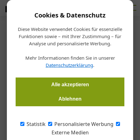
Cookies & Datenschutz
Diese Website verwendet Cookies für essenzielle
Startseite
/
Fertigen
Funktionen sowie – mit Ihrer Zustimmung – für
WIG-Schweißen leicht
Analyse und personalisierte Werbung.
gemacht
Mehr Informationen finden Sie in unserer
Datenschutzerklärung
.
Redaktion
03.03.2020, 13:36 Uhr
Alle akzeptieren
Handschweißen. Die neue „TransTig 170/210“ von Fronius
Ablehnen
wiegt nur 10 kg und bietet viele Funktionen.
Die Vorteile des Wolfram Inertgas Schweißens
Statistik
Personalisierte Werbung
(WIG) sind Sauberkeit und hohe
Externe Medien