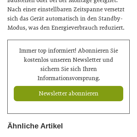
Baustellen oder bei der Montage geeignet.
Nach einer einstellbaren Zeitspanne versetzt
sich das Gerät automatisch in den Standby-
Modus, was den Energieverbrauch reduziert.
Immer top informiert! Abonnieren Sie
kostenlos unseren Newsletter und
sichern Sie sich Ihren
Informationsvorsprung.
Newsletter abonnieren
Ähnliche Artikel
13. Juli 2026
03. Juli 2026
Neue Geschäftsführerin bei Trumpf Österreich
01. Juli 2026