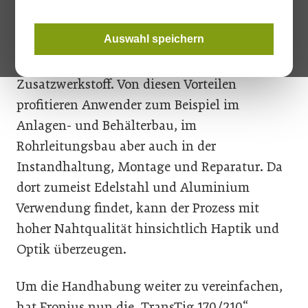
Schweißnahtqualität. Der WIG-Prozess eignet
sich für alle Metalle, dünne Bleche,
Auswahl speichern
Zwangspositionen und das Wurzelschweißen.
Geschweißt werden kann mit oder ohne
Zusatzwerkstoff. Von diesen Vorteilen
profitieren Anwender zum Beispiel im
Anlagen- und Behälterbau, im
Rohrleitungsbau aber auch in der
Instandhaltung, Montage und Reparatur. Da
dort zumeist Edelstahl und Aluminium
Verwendung findet, kann der Prozess mit
hoher Nahtqualität hinsichtlich Haptik und
Optik überzeugen.
Um die Handhabung weiter zu vereinfachen,
hat Fronius nun die „TransTig 170/210“