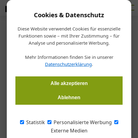
Cookies & Datenschutz
Diese Website verwendet Cookies für essenzielle
Startseite
/
Markt
Funktionen sowie – mit Ihrer Zustimmung – für
Oberösterreich
Analyse und personalisierte Werbung.
Kein Bock aufs Bauen
Mehr Informationen finden Sie in unserer
Datenschutzerklärung
.
Martin Hehemann
19.06.2024, 13:07 Uhr
Alle akzeptieren
Auch in Oberösterreich leidet die Bauwirtschaft unter der
Konjunkturflaute: Wer im Wohnbau tätig ist, hat derzeit
Ablehnen
wenig zu lachen – und so schnell wird sich daran nichts
ändern.
Statistik
Personalisierte Werbung
Externe Medien
„Endlich wieder Lust aufs Bauen und