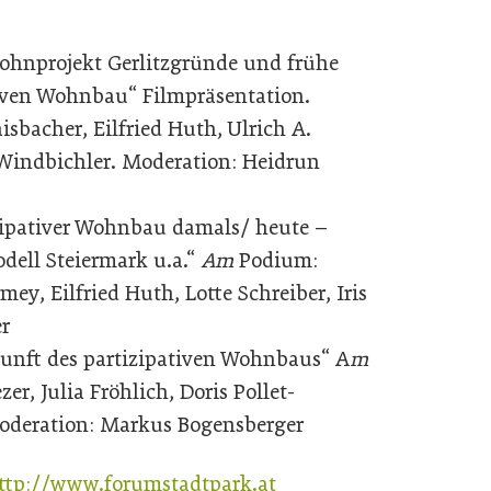
ohnprojekt Gerlitzgründe und frühe
iven Wohnbau“ Filmpräsentation.
sbacher, Eilfried Huth, Ulrich A.
d Windbichler. Moderation: Heidrun
zipativer Wohnbau damals/ heute –
dell Steiermark u.a.“
Am
Podium:
ey, Eilfried Huth, Lotte Schreiber, Iris
er
nft des partizipativen Wohnbaus“ A
m
r, Julia Fröhlich, Doris Pollet-
oderation: Markus Bogensberger
ttp://www.forumstadtpark.at