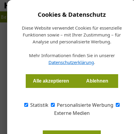
Cookies & Datenschutz
Betrieb
Markt
Planen
Bauen
Fertigen
Bau- + Werk
Diese Website verwendet Cookies für essenzielle
Funktionen sowie – mit Ihrer Zustimmung – für
Sta
Analyse und personalisierte Werbung.
Ausstellung
Mehr Informationen finden Sie in unserer
Datenschutzerklärung
.
Redaktion Architektur & Bau Forum
Alle akzeptieren
Ablehnen
Die Werke des Architekten Eilfried Huth stellt 
künstlerischen Vermessung dessen Oeuvres. I
filmisches Portrait des Architekten ist von 2
Statistik
Personalisierte Werbung
im Forum Stadtpark zu sehen.
Externe Medien