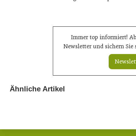
Immer top informiert! A
Newsletter und sichern Sie
Newslet
20. Juli 2026
Aktuelle Progn
Ähnliche Artikel
20. Juli 2026
Aus Verantwortung gewachsen
in 2026 erreich