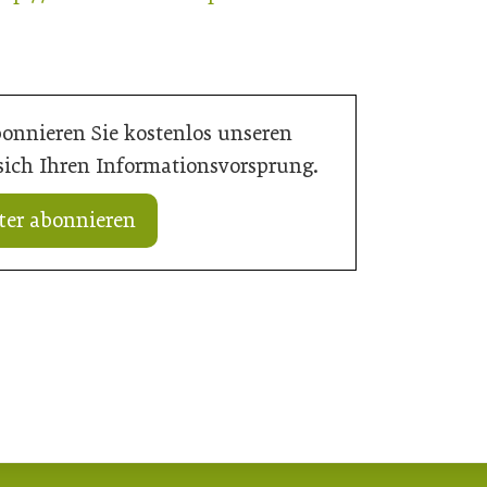
bonnieren Sie kostenlos unseren
 sich Ihren Informationsvorsprung.
ter abonnieren
ose: Tiefpunkt am Bau
16. Juli 2026
t
Der Bau braucht schnellere Verfahren