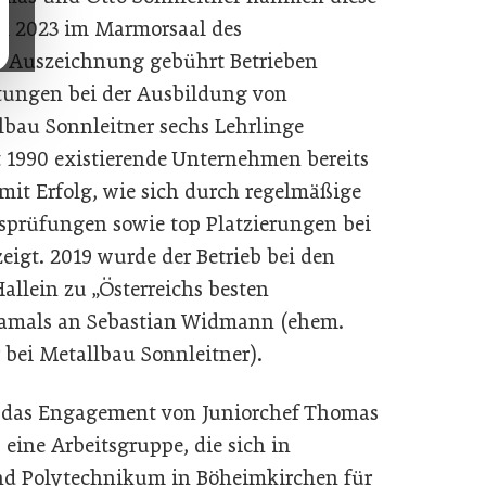
il 2023 im Marmorsaal des
e Auszeichnung gebührt Betrieben
tungen bei der Ausbildung von
lbau Sonnleitner sechs Lehrlinge
t 1990 existierende Unternehmen bereits
mit Erfolg, wie sich durch regelmäßige
prüfungen sowie top Platzierungen bei
eigt. 2019 wurde der Betrieb bei den
llein zu „Österreichs besten
g damals an Sebastian Widmann (ehem.
r bei Metallbau Sonnleitner).
h das Engagement von Juniorchef Thomas
 eine Arbeitsgruppe, die sich in
d Polytechnikum in Böheimkirchen für