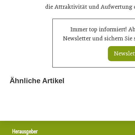
die Attraktivität und Aufwertung 
Immer top informiert! A
Newsletter und sichern Sie
Newslet
20. Juli 2026
Aktuelle Progn
Ähnliche Artikel
20. Juli 2026
Aus Verantwortung gewachsen
in 2026 erreich
Herausgeber