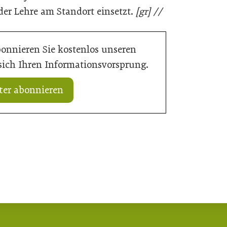
der Lehre am Standort einsetzt.
[gr] //
bonnieren Sie kostenlos unseren
 sich Ihren Informationsvorsprung.
ter abonnieren
ose: Tiefpunkt am Bau
16. Juli 2026
t
Der Bau braucht schnellere Verfahren