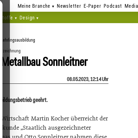
Meine Branche
Newsletter
E-Paper
Podcast
Media
stoffe
Design
/
Lehrlingsausbildung
uszeichnung
Metallbau Sonnleitner
08.05.2023, 12:14 Uhr
bildungsbetrieb geehrt.
 Wirtschaft Martin Kocher überreicht der
rkunde „Staatlich ausgezeichneter
omas und Otto Sonnleitner nahmen diese