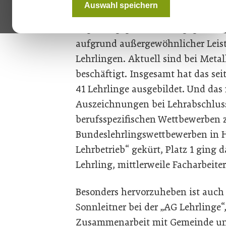
Auswahl speichern
in feierlichem Rahmen am 28. Apr
Regierungsgebäudes entgegen. Di
aufgrund außergewöhnlicher Leis
Lehrlingen. Aktuell sind bei Metal
beschäftigt. Insgesamt hat das sei
41 Lehrlinge ausgebildet. Und das 
Auszeichnungen bei Lehrabschluss
berufsspezifischen Wettbewerben z
Bundeslehrlingswettbewerben in Ha
Lehrbetrieb“ gekürt, Platz 1 gin
Lehrling, mittlerweile Facharbeite
Besonders hervorzuheben ist auc
Sonnleitner bei der „AG Lehrlinge“,
Zusammenarbeit mit Gemeinde un