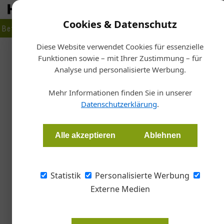
Cookies & Datenschutz
Betrieb
Markt
Planen
Bauen
Fertigen
Bau- + Werk
Diese Website verwendet Cookies für essenzielle
Funktionen sowie – mit Ihrer Zustimmung – für
Startseite
Analyse und personalisierte Werbung.
A
Staatswappen für 
Mehr Informationen finden Sie in unserer
Datenschutzerklärung
.
Redaktion Metall
Alle akzeptieren
Ablehnen
Metallbau Sonnleitner als hervorragender Aus
Statistik
Personalisierte Werbung
Externe Medien
Der Bundesminister für Arbeit und
Firma Metallbau Sonnleitner die U
Ausbildungsbetrieb“. Sabrina, Th