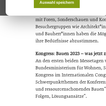
Auswahl speichern
Trends und Innovationen aus de
Lösungen und bietet die BAU au
mit Foren, Sonderschauen und Kon
Besuchergruppen wie Architekt*i
und Bauherr*innen haben die Mögl
ihre Bedürfnisse abzustimmen.
Kongress: Bauen 2023 – was jetzt z
An den ersten beiden Messetagen v
Bundesministerium für Wohnen, 
Kongress im Internationalen Cong
Schwerpunktthemen der Konferenz
und ressourcenschonendes Bauen“
Folgen, Lösungsansätze“.