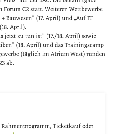
 Preis“ auf der BAU. Die Bekanntgabe
im Forum C2 statt. Weiteren Wettbewerbe
 + Bauwesen“ (17. April) und „Auf IT
18. April).
etzt zu tun ist“ (17./18. April) sowie
eiben“ (18. April) und das Trainingscamp
ewerbe (täglich im Atrium West) runden
3 ab.
rn, Rahmenprogramm, Ticketkauf oder