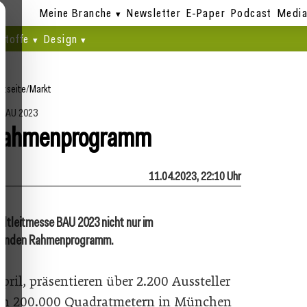
Meine Branche
Newsletter
E-Paper
Podcast
Media
stoffe
Design
rtseite
/
Markt
BAU 2023
s Rahmenprogramm
11.04.2023, 22:10 Uhr
Weltleitmesse BAU 2023 nicht nur im
ssenden Rahmenprogramm.
pril, präsentieren über 2.200 Aussteller
 von 200.000 Quadratmetern in München