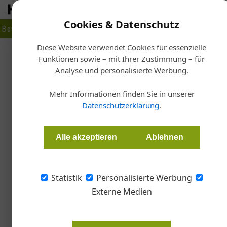
Cookies & Datenschutz
Betrieb
Markt
Planen
Bauen
Fertigen
Bau- + Werk
Diese Website verwendet Cookies für essenzielle
Funktionen sowie – mit Ihrer Zustimmung – für
Sta
Analyse und personalisierte Werbung.
Vielfältige
Mehr Informationen finden Sie in unserer
Datenschutzerklärung
.
Redaktion Handwerk + Bau
Alle akzeptieren
Ablehnen
Wie vielfältig das Baugewerbe ist, zeigt die 
Ausstellungsbereich, sondern auch im umfa
Statistik
Personalisierte Werbung
Externe Medien
In wenigen Tagen, von 17. bis 22. A
aus 49 Ländern auf einer Fläche