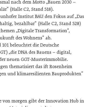
diesmal nach dem Motto „Bauen 2030 –
lär“ (Halle C2, Stand 518).
aunhofer Institut BAU den Fokus auf „Das
altig, bezahlbar“ (Halle C2, Stand 528)
themen „Digitale Transformation“,
Zukunft des Wohnens“ ab.
d 101 beleuchtet die Deutsche
GGT) „die DNA des Bauens – digital,
 der neuen GGT-Musterimmobilie.
gen thematisiert das ift Rosenheim
gen und klimaresilienten Bauprodukten“
a
e von morgen gibt der Innovation Hub in