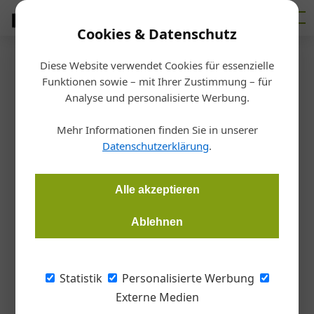
Cookies & Datenschutz
Diese Website verwendet Cookies für essenzielle
Startseite
/
Markt
Funktionen sowie – mit Ihrer Zustimmung – für
Bauen & Energie Wien startet
Analyse und personalisierte Werbung.
am 20. Februar
Mehr Informationen finden Sie in unserer
Datenschutzerklärung
.
Redaktion Gebäudeinstallation
18.02.2020, 15:52 Uhr
Alle akzeptieren
Neben den rund 500 Ausstellern und vertretenen Marken hat
Ablehnen
Ostösterreichs größte Messe rund ums Bauen, Renovieren
und Sanieren jede Menge Highlights zu bieten. Die Bauen &
Energie Wien findet von 20. bis 23. Februar in der Messe Wien
Statistik
Personalisierte Werbung
statt.
Externe Medien