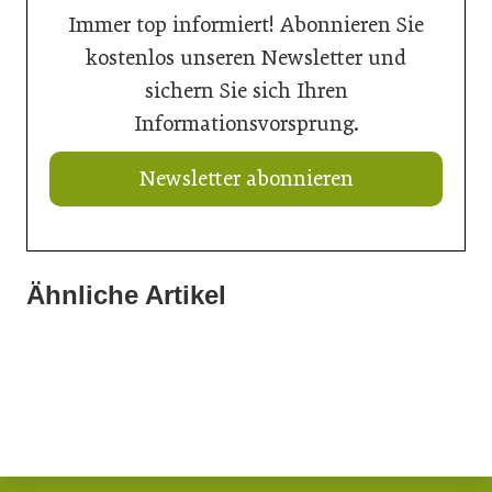
Immer top informiert! Abonnieren Sie
kostenlos unseren Newsletter und
sichern Sie sich Ihren
Informationsvorsprung.
Newsletter abonnieren
Ähnliche Artikel
20. Juli 2026
20. Juli 2026
Aus Verantwortung gewachsen
16. Juli 2026
Aktuelle Prognose: Tiefpunkt am Bau in 2026 erreicht
Der Bau braucht schnellere Verfahren