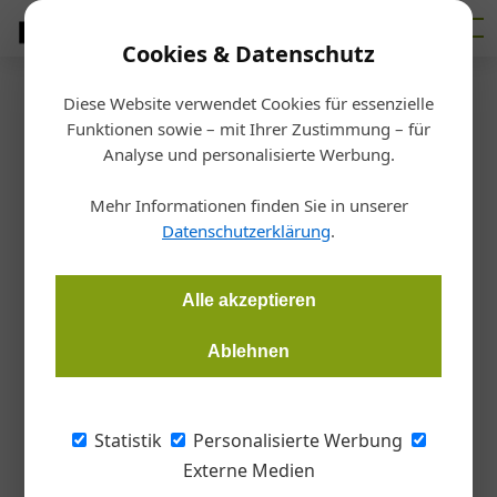
Cookies & Datenschutz
Diese Website verwendet Cookies für essenzielle
Startseite
/
Markt
Funktionen sowie – mit Ihrer Zustimmung – für
Corona: Strabag stellt
Analyse und personalisierte Werbung.
Baustellen ein
Mehr Informationen finden Sie in unserer
Datenschutzerklärung
.
Redaktion Bauzeitung
18.03.2020, 12:01 Uhr
Alle akzeptieren
Die Strabag stellt auf Grund des Corona-Virus den
Ablehnen
geregelten Baubetrieb bis 22.3.2020 ein. Einzelne Baustellen
bleiben aber offen.
Statistik
Personalisierte Werbung
Die Strabag stellt mit heutigem Tag, dem
Externe Medien
18.3.2020, den geregelten Baubetrieb in