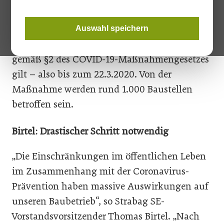
Österreich ein. Dies gilt bis auf Weiteres,
mindestens jedoch, solange die 98.
Auswahl speichern
Verordnung des Bundesministers für Soziales
gemäß §2 des COVID-19-Maßnahmengesetzes
gilt – also bis zum 22.3.2020. Von der
Maßnahme werden rund 1.000 Baustellen
betroffen sein.
Birtel: Drastischer Schritt notwendig
„Die Einschränkungen im öffentlichen Leben
im Zusammenhang mit der Coronavirus-
Prävention haben massive Auswirkungen auf
unseren Baubetrieb“, so Strabag SE-
Vorstandsvorsitzender Thomas Birtel. „Nach