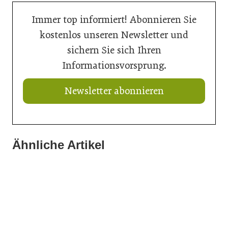
Immer top informiert! Abonnieren Sie
kostenlos unseren Newsletter und
sichern Sie sich Ihren
Informationsvorsprung.
Newsletter abonnieren
Ähnliche Artikel
20. Juli 2026
16. Juli 2026
Aktuelle Prognose: Tiefpunkt am Bau in 2026 erreicht
15. Juli 2026
Der Bau braucht schnellere Verfahren
Neun von zehn Betrieben finden kaum Personal