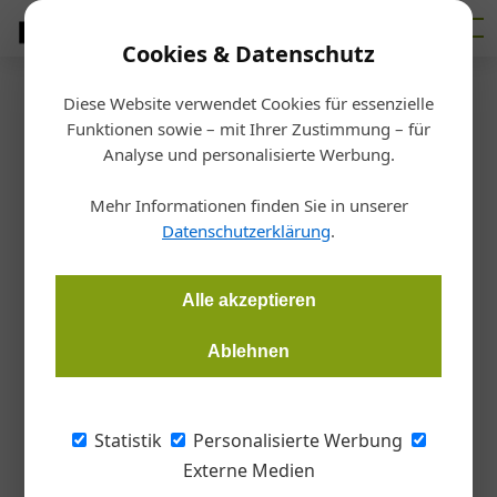
Cookies & Datenschutz
Diese Website verwendet Cookies für essenzielle
Startseite
/
Energie
Funktionen sowie – mit Ihrer Zustimmung – für
Event
Analyse und personalisierte Werbung.
energyTalk setzt auf technische
Mehr Informationen finden Sie in unserer
Optimierungen
Datenschutzerklärung
.
Redaktion
11.07.2024, 16:43 Uhr
Alle akzeptieren
Ablehnen
Effizienz und Nachhaltigkeit gewinnen an Bedeutung. Die
Gebäudetechnik braucht innovative Lösungen. Beim letzten
energyTalk am 10. Juli lag der Fokus auf „Engineering the
Statistik
Personalisierte Werbung
Future“ und den Chancen technischer Optimierung.
Externe Medien