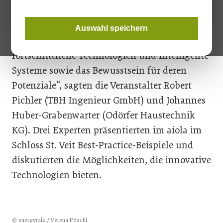
„Engineering the Future heißt, eine
umweltfreundliche und ressourceneffiziente
Auswahl speichern
Zukunft zu gestalten. Dafür brauchen wir
fortschrittliche Technologien und intelligente
Systeme sowie das Bewusstsein für deren
Potenziale“, sagten die Veranstalter Robert
Pichler (TBH Ingenieur GmbH) und Johannes
Huber-Grabenwarter (Odörfer Haustechnik
KG). Drei Experten präsentierten im aiola im
Schloss St. Veit Best-Practice-Beispiele und
diskutierten die Möglichkeiten, die innovative
Technologien bieten.
© energytalk / Verena Pöschl