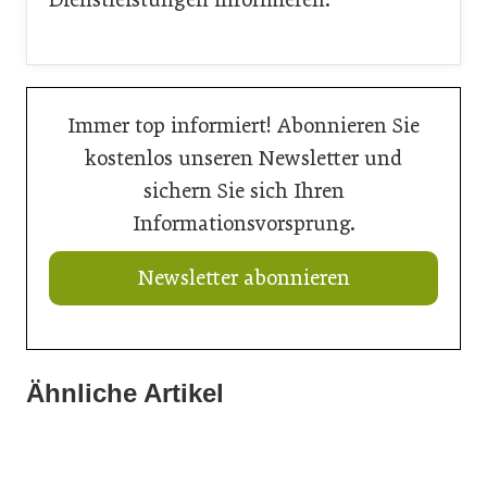
Immer top informiert! Abonnieren Sie
kostenlos unseren Newsletter und
sichern Sie sich Ihren
Informationsvorsprung.
Newsletter abonnieren
Ähnliche Artikel
20. Juli 2026
16. Juli 2026
Aktuelle Prognose: Tiefpunkt am Bau in 2026 erreicht
15. Juli 2026
Der Bau braucht schnellere Verfahren
Neun von zehn Betrieben finden kaum Personal