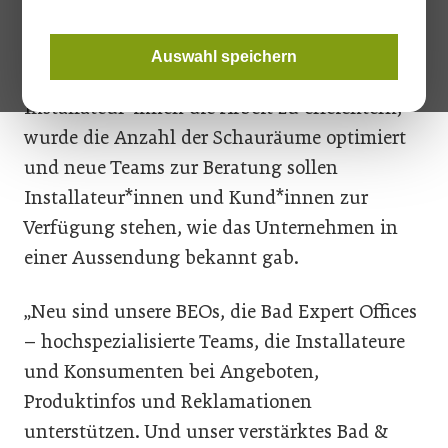
Das Jahr 2025 beginnt die Frauenthal Handel
Auswahl speichern
Gruppe mit einigen Neuerungen: Um
Installateur*innen die Arbeit zu erleichtern,
wurde die Anzahl der Schauräume optimiert
und neue Teams zur Beratung sollen
Installateur*innen und Kund*innen zur
Verfügung stehen, wie das Unternehmen in
einer Aussendung bekannt gab.
„Neu sind unsere BEOs, die Bad Expert Offices
– hochspezialisierte Teams, die Installateure
und Konsumenten bei Angeboten,
Produktinfos und Reklamationen
unterstützen. Und unser verstärktes Bad &