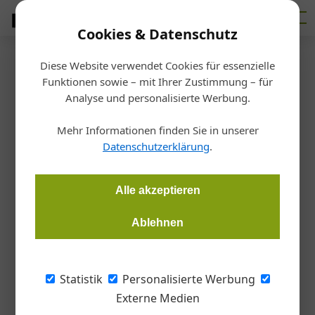
Cookies & Datenschutz
Diese Website verwendet Cookies für essenzielle
Startseite
/
Markt
Funktionen sowie – mit Ihrer Zustimmung – für
Badplanung
Analyse und personalisierte Werbung.
Frauenthal mit neuer
Mehr Informationen finden Sie in unserer
Schauraum-Strategie
Datenschutzerklärung
.
Redaktion Handwerk + Bau
15.01.2025, 10:53 Uhr
Alle akzeptieren
Ablehnen
Die Frauenthal Handel Gruppe beginnt 2025 mit
Reorganisation ihrer Bad- und Energie-Schauräume nach dem
Motto: Weniger ist mehr. Mit einer optimierten Anzahl an
Statistik
Personalisierte Werbung
Schauräumen und neuen Expert*innen-Teams sollen
Externe Medien
Installateur*innen bei der Badplanung unterstützt werden.