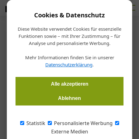
Cookies & Datenschutz
Diese Website verwendet Cookies für essenzielle
Startseite
/
Interessensvertretungen
Funktionen sowie – mit Ihrer Zustimmung – für
Führungswechsel
Analyse und personalisierte Werbung.
Neuer Innungsmeister der oö.
Mehr Informationen finden Sie in unserer
Dachdecker, Glaser und
Datenschutzerklärung
.
Spengler
Alle akzeptieren
Redaktion Dach Wand
07.11.2024, 17:19 Uhr
Ablehnen
Otmar Berner übergab die Führung der Landesinnung
Statistik
Personalisierte Werbung
Oberösterreich der Dachdecker, Glaser und Spengler an
Externe Medien
Jürgen Innocente.