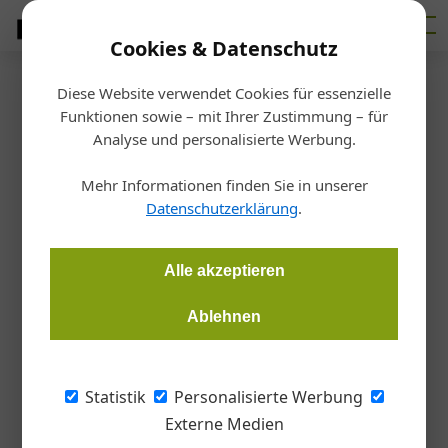
Cookies & Datenschutz
Diese Website verwendet Cookies für essenzielle
Startseite
/
Markt
Funktionen sowie – mit Ihrer Zustimmung – für
OÖ Handwerkspreis
Analyse und personalisierte Werbung.
Handwerk trifft Kunst
Mehr Informationen finden Sie in unserer
Datenschutzerklärung
.
Redaktion Tischler Journal
11.11.2024, 10:42 Uhr
Alle akzeptieren
Die SFK Technologie Manufaktur aus Kirchham gewinnt den
ersten Platz beim OÖ Handwerkspreis 2024 in der Kategorie
Ablehnen
Kooperation & Teamwork gemeinsam mit Künstler Peter
Sandbichler. Ausgezeichnet wurde die Gestaltung und
Umsetzung mehrerer Kunstwerke aus Holz für das neu
Statistik
Personalisierte Werbung
gestaltete Parlament in Wien.
Externe Medien