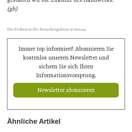
(gh)
Die Podien in der Besuchergalerie
© Hurnaus
Immer top informiert! Abonnieren Sie
kostenlos unseren Newsletter und
sichern Sie sich Ihren
Informationsvorsprung.
Newsletter abonnieren
Ähnliche Artikel
20. Juli 2026
20. Juli 2026
Aus Verantwortung gewachsen
16. Juli 2026