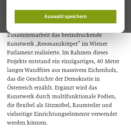
Ausgezeichnet wurde das Unternehmen
SFK
gemeinsam mit dem renommierten Künstler
Auswahl speichern
Peter Sandbichler, mit dem man in enger
Zusammenarbeit das beeindruckende
Kunstwerk „Resonanzkörper“ im Wiener
Parlament realisierte. Im Rahmen dieses
Projekts entstand ein einzigartiges, 40 Meter
langes Wandfries aus massivem Eichenholz,
das die Geschichte der Demokratie in
Österreich erzählt. Ergänzt wird das
Kunstwerk durch multifunktionale Podien,
die flexibel als Sitzmöbel, Raumteiler und
vielseitige Einrichtungselemente verwendet
werden können.