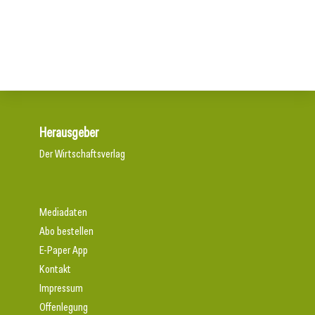
Aktuelle Prognose: Tiefpunkt am Bau in 2026 erreicht
Der Bau braucht schnellere Verfahren
Herausgeber
Der Wirtschaftsverlag
Mediadaten
Abo bestellen
E-Paper App
Kontakt
Impressum
Offenlegung