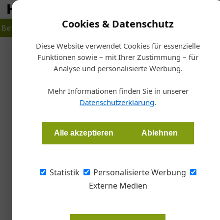
Cookies & Datenschutz
Betrieb
Markt
Planen
Bauen
Fertigen
Bau- + Werk
Diese Website verwendet Cookies für essenzielle
Funktionen sowie – mit Ihrer Zustimmung – für
Sta
Analyse und personalisierte Werbung.
Lage de
Hochbau
Mehr Informationen finden Sie in unserer
Datenschutzerklärung
.
Alexander Tempelmayr
Alle akzeptieren
Ablehnen
Auch beim diesjährigen Baugipfel in Salzburg
kommende Jahr im Mittelpunkt der Gespräche. 
Statistik
Personalisierte Werbung
gefordert.
Externe Medien
Die Baukonjunktur in Österreich h