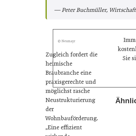
— Peter Buchmüller, Wirtschaf
Imme
© Neumayr
kosten
Zugleich fordert die
Sie 
heimische
Braubranche eine
praxisgerechte und
möglichst rasche
Neustrukturierung
Ähnli
20. Juli 
20. Juli 
Aus Ver
der
16. Juli 
Aktuelle
Wohnbauförderung.
Der Bau
„Eine effizient