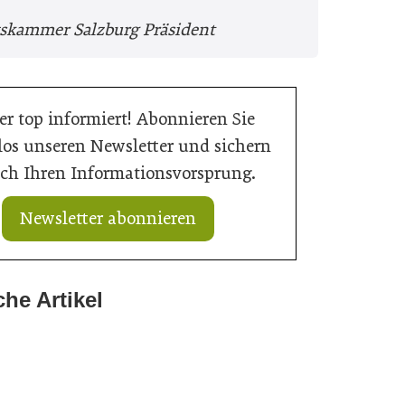
tskammer Salzburg Präsident
r top informiert! Abonnieren Sie
los unseren Newsletter und sichern
sich Ihren Informationsvorsprung.
Newsletter abonnieren
che Artikel
2026
2026
antwortung gewachsen
2026
 Prognose: Tiefpunkt am Bau in 2026 erreicht
 braucht schnellere Verfahren