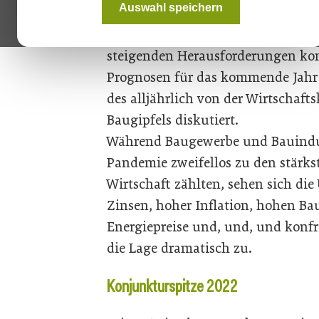
Auswahl speichern
unverkennbar eingebremst. Anges
insbesondere im Hochbau sieht sic
steigenden Herausforderungen konf
Prognosen für das kommende Jah
des alljährlich von der Wirtschaf
Baugipfels diskutiert.
Während Baugewerbe und Bauindust
Pandemie zweifellos zu den stärk
Wirtschaft zählten, sehen sich d
Zinsen, hoher Inflation, hohen Ba
Energiepreise und, und, und konfr
die Lage dramatisch zu.
Konjunkturspitze 2022