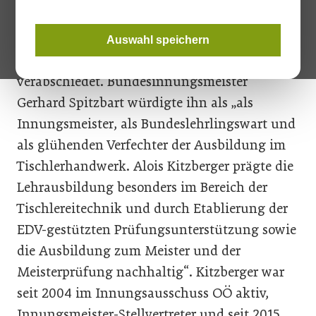
Tischler und Holzgestalter am 16. November
2023 wurde Alois Kitzberger als langjähriger
Auswahl speichern
Landesinnungsmeister in Oberösterreich
verabschiedet. Bundesinnungsmeister
Gerhard Spitzbart würdigte ihn als „als
Innungsmeister, als Bundeslehrlingswart und
als glühenden Verfechter der Ausbildung im
Tischlerhandwerk. Alois Kitzberger prägte die
Lehrausbildung besonders im Bereich der
Tischlereitechnik und durch Etablierung der
EDV-gestützten Prüfungsunterstützung sowie
die Ausbildung zum Meister und der
Meisterprüfung nachhaltig“. Kitzberger war
seit 2004 im Innungsausschuss OÖ aktiv,
Innungsmeister-Stellvertreter und seit 2015