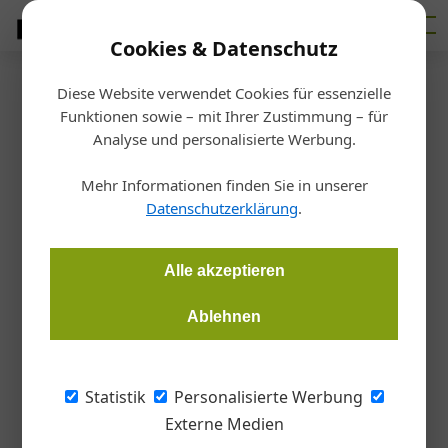
Cookies & Datenschutz
Diese Website verwendet Cookies für essenzielle
Startseite
/
Interessensvertretungen
Funktionen sowie – mit Ihrer Zustimmung – für
Landesinnung OÖ
Analyse und personalisierte Werbung.
Verabschiedung von Alois
Mehr Informationen finden Sie in unserer
Kitzberger
Datenschutzerklärung
.
Redaktion Tischler Journal
11.12.2023, 19:20 Uhr
Alle akzeptieren
Ablehnen
Die Spitze der Bundesinnung dankte dem langjährigen
Landesinnungsmeister in Oberösterreich, Alois Kitzberger, für
seine großen Verdienste rund um das Tischlerhandwerk.
Statistik
Personalisierte Werbung
Externe Medien
Während der Bundesausschusssitzung der