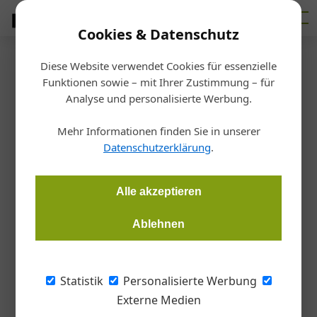
Cookies & Datenschutz
Diese Website verwendet Cookies für essenzielle
Startseite
/
Markt
Funktionen sowie – mit Ihrer Zustimmung – für
Insolvenzstatistik
Analyse und personalisierte Werbung.
Mittendrin in der Pleitewelle
Mehr Informationen finden Sie in unserer
Datenschutzerklärung
.
Alice Rienesl
08.08.2022, 12:13 Uhr
Alle akzeptieren
Bei den Firmeninsolvenzen gab es im ersten Halbjahr 2022
einen Rekordzuwachs von rund 121 Prozent. Die Trendumkehr
Ablehnen
ist in erster Linie auf die Beendigung der staatlichen
Unterstützungen zurückzuführen. Bis Jahresende könnte das
Vorkrisenniveau erreicht sein.
Statistik
Personalisierte Werbung
Externe Medien