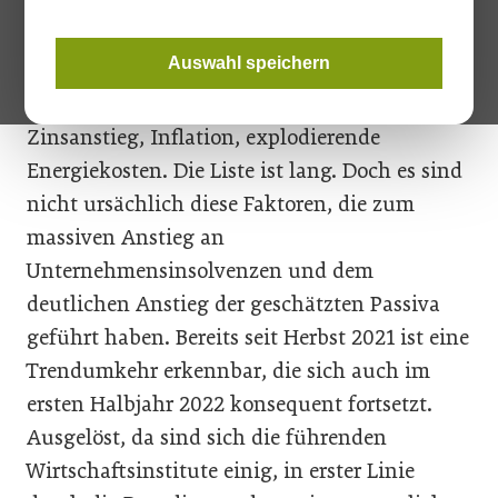
Derzeit hat die heimische Wirtschaft mit
vielen Herausforderungen zu kämpfen:
Auswahl speichern
Corona, Ukraine-Krieg, Preissteigerungen,
Lieferprobleme, Arbeitskräftemangel,
Zinsanstieg, Inflation, explodierende
Energiekosten. Die Liste ist lang. Doch es sind
nicht ursächlich diese Faktoren, die zum
massiven Anstieg an
Unternehmensinsolvenzen und dem
deutlichen Anstieg der geschätzten Passiva
geführt haben. Bereits seit Herbst 2021 ist eine
Trendumkehr erkennbar, die sich auch im
ersten Halbjahr 2022 konsequent fortsetzt.
Ausgelöst, da sind sich die führenden
Wirtschaftsinstitute einig, in erster Linie