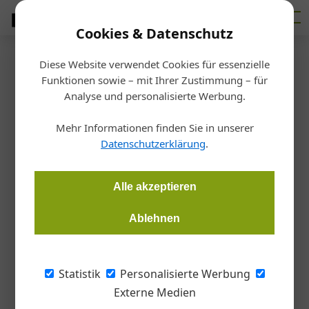
Cookies & Datenschutz
Diese Website verwendet Cookies für essenzielle
Startseite
/
Bundesinnung Bau
Funktionen sowie – mit Ihrer Zustimmung – für
Sanierung
Analyse und personalisierte Werbung.
Neue Sanierungsoffensive
Mehr Informationen finden Sie in unserer
2026 bis 2030
Datenschutzerklärung
.
Bundesinnung Bau WKO
05.11.2025, 16:27 Uhr
Alle akzeptieren
Ablehnen
Der neue Sanierungsbonus soll langfristig wirksame Anreize
für Investitionen in Gebäudesanierungen setzen. Anträge
können ab Mitte November gestellt werden.
Statistik
Personalisierte Werbung
Externe Medien