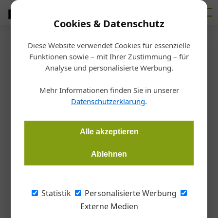
Cookies & Datenschutz
Diese Website verwendet Cookies für essenzielle
Startseite
/
Interessensvertretungen
Funktionen sowie – mit Ihrer Zustimmung – für
Event
Analyse und personalisierte Werbung.
Praxistagung für nachhaltiges
Mehr Informationen finden Sie in unserer
Bauen in Wien
Datenschutzerklärung
.
Redaktion Architektur & Bau Forum
30.01.2026, 09:50 Uhr
Alle akzeptieren
Ablehnen
Die internationale Konferenz Build’n Green 2026 findet am 28.
und 29. April 2026 in Wien statt. Im Zentrum stehen zirkuläre
Bauwirtschaft, nachhaltige Materialien und energieeffiziente
Statistik
Personalisierte Werbung
Bauprozesse. Die Veranstaltung richtet sich an Planende,
Externe Medien
Baufachleute, Entscheidungsträgerinnen und Anbieterinnen