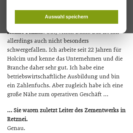
Herr Primas, herzlichen Glückwunsch zu Ihrer
Auswahl speichern
neuen Position. Wie haben Sie sich eingelebt?
Haimo Primas:
Gut, vielen Dank. Das ist mir
allerdings auch nicht besonders
schwergefallen. Ich arbeite seit 22 Jahren für
Holcim und kenne das Unternehmen und die
Branche daher sehr gut. Ich habe eine
betriebswirtschaftliche Ausbildung und bin
ein Zahlenfuchs. Aber zugleich habe ich eine
große Nähe zum operativen Geschäft …
… Sie waren zuletzt Leiter des Zementwerks in
Retznei.
Genau.