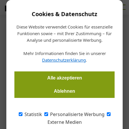
Cookies & Datenschutz
Diese Website verwendet Cookies für essenzielle
Startseite
/
Markt
Funktionen sowie – mit Ihrer Zustimmung – für
Zementindustrie
Analyse und personalisierte Werbung.
Das muss die Organisation
Mehr Informationen finden Sie in unserer
aushalten
Datenschutzerklärung
.
Martin Hehemann
13.11.2024, 16:09 Uhr
Alle akzeptieren
Ablehnen
Haimo Primas – der neue CEO des Zementherstellers Holcim
in Österreich und Zentraleuropa – zeigt sich im Gespräch mit
der Bauzeitung erfrischend offen: Er spricht über sein größtes
Statistik
Personalisierte Werbung
Ziel und darüber, warum er überhaupt für die Zementbranche
Externe Medien
arbeitet.