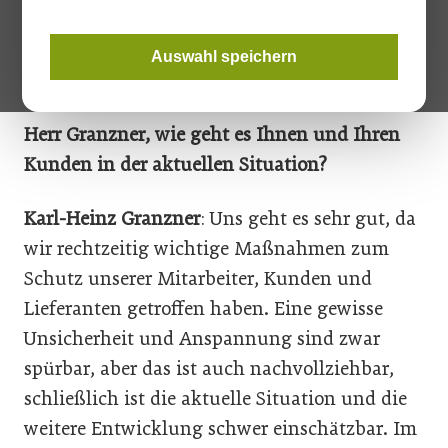
Verkaufsleiter für den Metall- und Glasbau bei
Schachermayer, sicher. Mit welchen er rechnet und wie man
bei Schachermayer die aktuelle Situation meistert, erzählt er
Auswahl speichern
im Interview.
Herr Granzner, wie geht es Ihnen und Ihren
Kunden in der aktuellen Situation?
Karl-Heinz Granzner
: Uns geht es sehr gut, da
wir rechtzeitig wichtige Maßnahmen zum
Schutz unserer Mitarbeiter, Kunden und
Lieferanten getroffen haben. Eine gewisse
Unsicherheit und Anspannung sind zwar
spürbar, aber das ist auch nachvollziehbar,
schließlich ist die aktuelle Situation und die
weitere Entwicklung schwer einschätzbar. Im