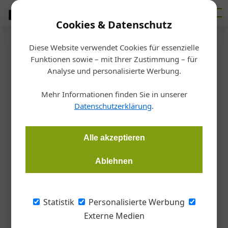
Cookies & Datenschutz
Diese Website verwendet Cookies für essenzielle
Startseite
/
Markt
Funktionen sowie – mit Ihrer Zustimmung – für
Karl-Heinz Granzner: „Der
Analyse und personalisierte Werbung.
Beschaffungsmarkt wird sich
Mehr Informationen finden Sie in unserer
Datenschutzerklärung
.
durch Corona teilweise
verlagern“
Alle akzeptieren
Ablehnen
Theresa Kopper
12.05.2020, 10:15 Uhr
Die Corona-Krise werde zu tiefgreifenden Veränderungen für
Statistik
Personalisierte Werbung
heimische Betriebe führen, ist sich Karl-Heinz Granzner,
Externe Medien