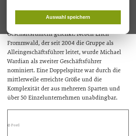
Mit Jahresbeginn wird die Hofmann Holding
GmbH – ausführende Gesellschaft der
Auswahl speichern
Kirchdorfer Gruppe – von zwei
Geschäftsführern gelenkt. Neben Erich
Frommwald, der seit 2004 die Gruppe als
Alleingeschäftsführer leitet, wurde Michael
Wardian als zweiter Geschäftsführer
nominiert. Eine Doppelspitze war durch die
mittlerweile erreichte Größe und die
Komplexität der aus mehreren Sparten und
über 50 Einzelunternehmen unabdingbar.
© Postl