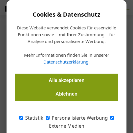
Cookies & Datenschutz
Diese Website verwendet Cookies für essenzielle
Startseite
/
Markt
Funktionen sowie – mit Ihrer Zustimmung – für
Umbau
Analyse und personalisierte Werbung.
Neue Doppelspitze bei
Mehr Informationen finden Sie in unserer
Kirchdorfer
Datenschutzerklärung
.
Redaktion Bauzeitung
12.01.2022, 15:57 Uhr
Alle akzeptieren
Ablehnen
Neben dem bisherigen Geschäftsführer Erich Frommwald ist
ab sofort auch Michael Wardian Geschäftsführer der
Kirchdorfer Fertigteilholding GmbH und somit für die
Statistik
Personalisierte Werbung
Geschicke des Baustoffkonzerns zuständig.
Externe Medien