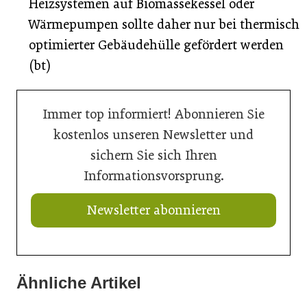
Heizsystemen auf Biomassekessel oder
Wärmepumpen sollte daher nur bei thermisch
optimierter Gebäudehülle gefördert werden
(bt)
Immer top informiert! Abonnieren Sie
kostenlos unseren Newsletter und
sichern Sie sich Ihren
Informationsvorsprung.
Newsletter abonnieren
Ähnliche Artikel
20. Juli 2026
20. Juli 2026
Aus Verantwortung gewachsen