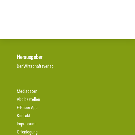
16. Juli 2026
Aktuelle Prognose: Tiefpunkt am Bau in 2026 erreicht
Der Bau braucht schnellere Verfahren
Herausgeber
Der Wirtschaftsverlag
Mediadaten
Abo bestellen
E-Paper App
Kontakt
Impressum
Offenlegung