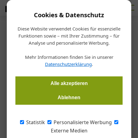
Cookies & Datenschutz
Diese Website verwendet Cookies für essenzielle
Startseite
/
Markt
Funktionen sowie – mit Ihrer Zustimmung – für
Dekarbonisierung
Analyse und personalisierte Werbung.
Klimaneutraler Gebäudesektor
Mehr Informationen finden Sie in unserer
erst 2075?
Datenschutzerklärung
.
Redaktion Handwerk + Bau
24.09.2024, 16:42 Uhr
Alle akzeptieren
Ablehnen
Es sei noch ein langer Weg zur Dekarbonisierung, meinen die
Expert*innen von Branchenradar Marktanalyse. Laut einer
aktuellen Studie könnte ein klimaneutraler Gebäudesektor in
Statistik
Personalisierte Werbung
Österreich möglicherweise erst 2075 erreicht werden. Den
Externe Medien
geplanten Zeithorizont bis 2040 halten sie jedenfalls für