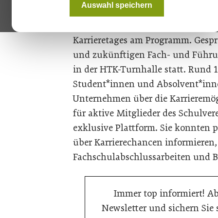
Auswahl speichern
Mittwoch, dem 23. November 2022 
am
Holztechnikum Kuchl
(HTK) an
Karrieretages am Programm. Gespr
und zukünftigen Fach- und Führun
in der HTK-Turnhalle statt. Rund 
Student*innen und Absolvent*inne
Unternehmen über die Karrieremögl
für aktive Mitglieder des Schulve
exklusive Plattform. Sie konnten 
über Karrierechancen informieren
Fachschulabschlussarbeiten und B
Immer top informiert! A
Newsletter und sichern Sie