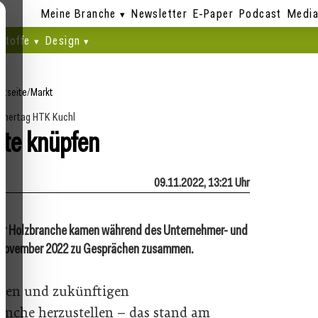
Meine Branche
Newsletter
E-Paper
Podcast
Media
stoffe
Design
rtseite
/
Markt
hmertag HTK Kuchl
te knüpfen
09.11.2022, 13:21 Uhr
 der Holzbranche kamen während des Unternehmer- und
. November 2022 zu Gesprächen zusammen.
nnen und zukünftigen
anche herzustellen – das stand am