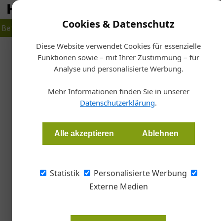
Cookies & Datenschutz
Betrieb
Markt
Planen
Bauen
Fertigen
Bau- + Werk
Diese Website verwendet Cookies für essenzielle
Funktionen sowie – mit Ihrer Zustimmung – für
Sta
Analyse und personalisierte Werbung.
Unterne
Kontak
Mehr Informationen finden Sie in unserer
Datenschutzerklärung
.
Redaktion Tischler Journal
Alle akzeptieren
Ablehnen
Arbeitgeber und zukünftige Arbeitnehmer in
Karrieretags am Holztechnikum Kuchl am 23
Statistik
Personalisierte Werbung
Externe Medien
Kontakte zwischen Arbeitgeber*i
Arbeitnehmer*innen in der Holzbr