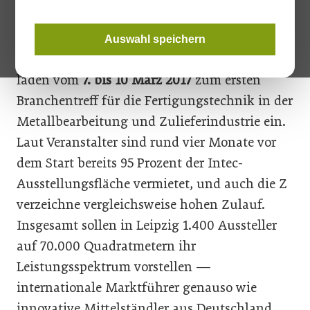
Fertigungstechnik „Intec“ und die
internationale Zuliefermesse für Teile,
Auswahl speichern
Komponenten, Module und Technologien, „Z“
laden vom
7. bis 10 März 2017
zum ersten
Branchentreff für die Fertigungstechnik in der
Metallbearbeitung und Zulieferindustrie ein.
Laut Veranstalter sind rund vier Monate vor
dem Start bereits 95 Prozent der Intec-
Ausstellungsfläche vermietet, und auch die Z
verzeichne vergleichsweise hohen Zulauf.
Insgesamt sollen in Leipzig 1.400 Aussteller
auf 70.000 Quadratmetern ihr
Leistungsspektrum vorstellen —
internationale Marktführer genauso wie
innovative Mittelständler aus Deutschland