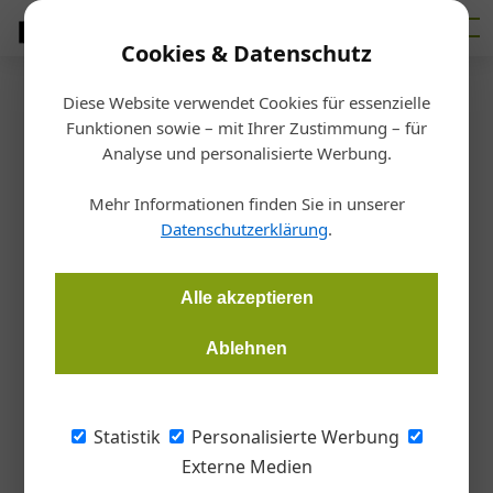
Cookies & Datenschutz
Diese Website verwendet Cookies für essenzielle
Startseite
/
Markt
Funktionen sowie – mit Ihrer Zustimmung – für
Messe
Analyse und personalisierte Werbung.
Leipziger Branchentreffs im
Mehr Informationen finden Sie in unserer
Frühjahr
Datenschutzerklärung
.
Redaktion Metall
08.12.2016, 11:18 Uhr
Alle akzeptieren
Ablehnen
Im März 2017 finden in Leipzig mit der Intec und Z parallel
zwei interessante Branchenveranstaltungen für die
Metalltechnik statt.
Statistik
Personalisierte Werbung
Externe Medien
Die Fachmesse für Werkzeugmaschinen und