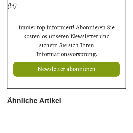
(bt)
Immer top informiert! Abonnieren Sie
kostenlos unseren Newsletter und
sichern Sie sich Ihren
Informationsvorsprung.
Newsletter abonnieren
Ähnliche Artikel
20. Juli 2026
20. Juli 2026
Aus Verantwortung gewachsen
16. Juli 2026
Aktuelle Prognose: Tiefpunkt am Bau in 2026 erreicht
Der Bau braucht schnellere Verfahren