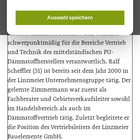
© Linzmeier
Auswahl speichern
Neben dem geschäftsführenden Gesellschafter
Andreas Linzmeier zeichnet Ralf Scheffler
schwerpunktmäßig für die Bereiche Vertrieb
und Technik des mittelständischen PU-
Dämmstoffherstellers verantwortlich.
Ralf
Scheffler (51) ist bereits seit dem Jahr 2000 in
der Linzmeier Unternehmensgruppe tätig. Der
gelernte Zimmermann war zuerst als
Fachberater und Gebietsverkaufsleiter sowohl
im Handelsbereich als auch im
Dämmstoffvertrieb tätig. Zuletzt begleitete er
die Position des Vertriebsleiters der Linzmeier
Bauelemente GmbH.