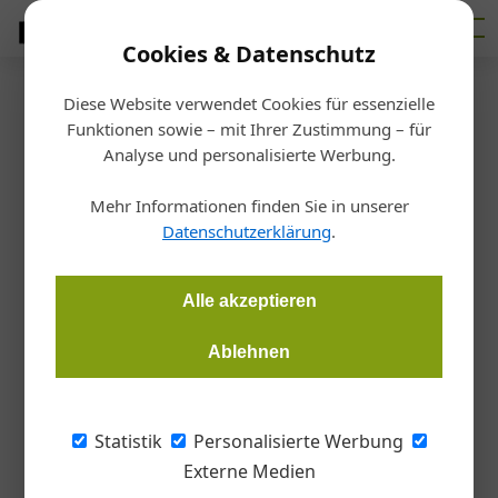
Cookies & Datenschutz
Diese Website verwendet Cookies für essenzielle
Startseite
/
Markt
Funktionen sowie – mit Ihrer Zustimmung – für
Personalia
Analyse und personalisierte Werbung.
Linzmeier Bauelemente
Mehr Informationen finden Sie in unserer
erweitert Geschäftsführung
Datenschutzerklärung
.
Redaktion
03.08.2021, 22:43 Uhr
Alle akzeptieren
Ablehnen
Ralf Scheffler wurde mit 1. Juli 2021 als weiterer
Geschäftsführer der deutschen Linzmeier Bauelemente
GmbH bestellt.
Statistik
Personalisierte Werbung
Externe Medien