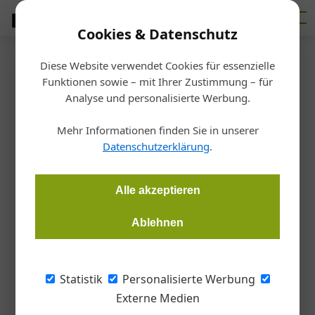
Cookies & Datenschutz
Diese Website verwendet Cookies für essenzielle
Startseite
/
Bundesinnung Bau
Funktionen sowie – mit Ihrer Zustimmung – für
Bundesinnung Bau
Analyse und personalisierte Werbung.
Materialpreise und
Mehr Informationen finden Sie in unserer
Lieferengpässe am Bau
Datenschutzerklärung
.
Bundesinnung Bau WKO
07.06.2022, 17:17 Uhr
Alle akzeptieren
Ablehnen
Noch bevor sich die Auswirkungen der Corona-Krise auf die
Kosten von Baumaterialien auf hohem Niveau langsam
abmildern konnten, wurde die Bauwirtschaft durch den Krieg
Statistik
Personalisierte Werbung
in der Ukraine mit einem Materialkostenanstieg in nie zuvor
Externe Medien
dagewesenem Ausmaß konfrontiert.