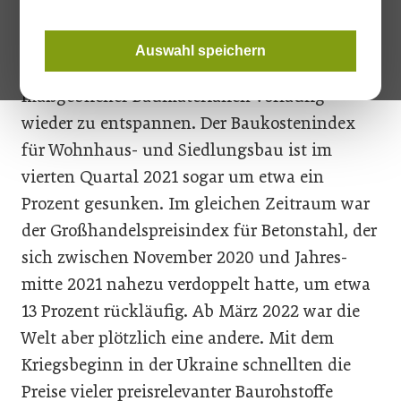
Mit Herbst 2021 schien sich die exorbitante
Auswahl speichern
Entwicklung der Beschaffungskosten
maßgeblicher Baumaterialien vorläufig
wieder zu entspannen. Der Baukostenindex
für Wohnhaus- und Siedlungsbau ist im
vierten Quartal 2021 sogar um etwa ein
Prozent gesunken. Im gleichen Zeitraum war
der Großhandelspreisindex für Betonstahl, der
sich zwischen November 2020 und Jahres­
mitte 2021 nahezu verdoppelt hatte, um etwa
13 Prozent rückläufig. Ab März 2022 war die
Welt aber plötzlich eine andere. Mit dem
Kriegsbeginn in der Ukraine schnellten die
Preise vieler preisrelevanter Baurohstoffe