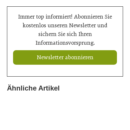
Immer top informiert! Abonnieren Sie
kostenlos unseren Newsletter und
sichern Sie sich Ihren
Informationsvorsprung.
Newsletter abonnieren
Ähnliche Artikel
20. Juli 2026
20. Juli 2026
Aus Verantwortung gewachsen
16. Juli 2026
Aktuelle Prognose: Tiefpunkt am Bau in 2026 erreicht
Der Bau braucht schnellere Verfahren