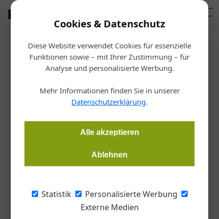
Cookies & Datenschutz
Diese Website verwendet Cookies für essenzielle
Startseite
/
Markt
Funktionen sowie – mit Ihrer Zustimmung – für
Nachwuchshoffnungen
Analyse und personalisierte Werbung.
Mehr Informationen finden Sie in unserer
Redaktion
21.06.2016, 15:59 Uhr
Datenschutzerklärung
.
In Wien, Oberösterreich und der Steiermark ritterte der
Alle akzeptieren
Baunachwuchs bei den Landeslehrlingswettbewerben um
den ersten Platz.
Ablehnen
Auf Herz und Nieren wurde in den
Statistik
Personalisierte Werbung
vergangenen Wochen in den Bauakademien
Externe Medien
Guntramsdorf, Übelbach und Steyregg der