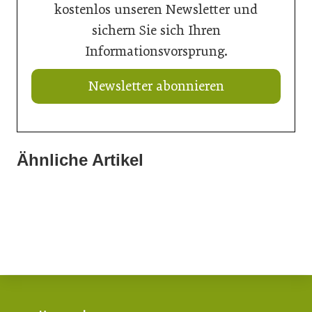
kostenlos unseren Newsletter und
sichern Sie sich Ihren
Informationsvorsprung.
Newsletter abonnieren
Ähnliche Artikel
20. Juli 2026
16. Juli 2026
Aktuelle Prognose: Tiefpunkt am Bau in 2026 erreicht
15. Juli 2026
Der Bau braucht schnellere Verfahren
Neun von zehn Betrieben finden kaum Personal