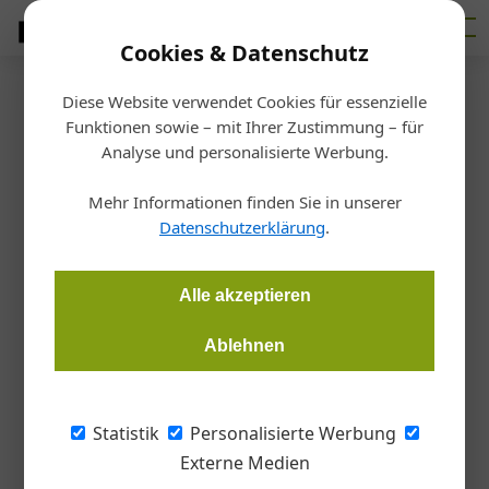
Cookies & Datenschutz
Diese Website verwendet Cookies für essenzielle
Startseite
/
Interessensvertretungen
Funktionen sowie – mit Ihrer Zustimmung – für
Dach + Glas
Analyse und personalisierte Werbung.
Neuer Bundesinnungsvorstand
Mehr Informationen finden Sie in unserer
Datenschutzerklärung
.
Redaktion
18.11.2020, 18:38 Uhr
Alle akzeptieren
Die Bundesinnung der Dachdecker, Glaser und Spengler hat
einen neuen Vorstand. Das neu gewählte Führungsteam
Ablehnen
überzeugt durch jahrelange Branchen- und Innungserfahrung
und hat viel vor.
Statistik
Personalisierte Werbung
Externe Medien
Nach Corona-bedingten Verzögerungen fand