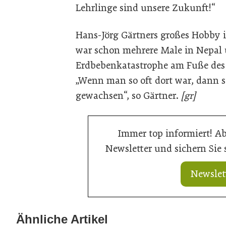
Lehrlinge sind unsere Zukunft!“
Hans-Jörg Gärtners großes Hobby i
war schon mehrere Male in Nepal u
Erdbebenkatastrophe am Fuße des
„Wenn man so oft dort war, dann s
gewachsen“, so Gärtner.
[gr]
Immer top informiert! A
Newsletter und sichern Sie
Newslet
20. Juli 2026
Aktuelle Prognose: Tiefpunkt am Bau
Ähnliche Artikel
16. Juli 2026