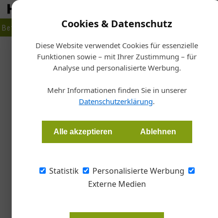
Cookies & Datenschutz
Betrieb
Markt
Planen
Bauen
Fertigen
Bau- + Werk
Diese Website verwendet Cookies für essenzielle
Funktionen sowie – mit Ihrer Zustimmung – für
Startseite
/
I
Analyse und personalisierte Werbung.
Neuer Innungs
Mehr Informationen finden Sie in unserer
Datenschutzerklärung
.
Redaktion Metall
Alle akzeptieren
Ablehnen
Mit Dipl.-Ing. (FH) Hans-Jörg Gärtner hat die 
neuen Landesinnungsmeister.
Statistik
Personalisierte Werbung
Externe Medien
Der 39-jährige Metall- und Masch
folgte auf Siegfried Steiner, der d
geleitet hatte. Gärtner ist Absol