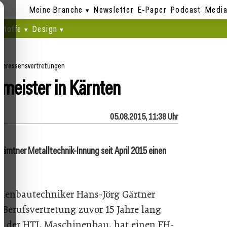
Meine Branche
Newsletter
E-Paper
Podcast
Media
stoffe
Design
nteressensvertretungen
meister in Kärnten
05.08.2015, 11:38 Uhr
Kärntner Metalltechnik-Innung seit April 2015 einen
inenbautechniker Hans-Jörg Gärtner
ie Berufsvertretung zuvor 15 Jahre lang
vent der HTL Maschinenbau, hat einen FH-