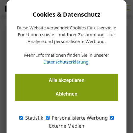
Cookies & Datenschutz
Diese Website verwendet Cookies für essenzielle
Startseite
/
Markt
Funktionen sowie – mit Ihrer Zustimmung – für
Planradar: Start-up auf
Analyse und personalisierte Werbung.
Wachstumskurs
Mehr Informationen finden Sie in unserer
Datenschutzerklärung
.
Theresa Kopper
10.11.2020, 10:31 Uhr
Alle akzeptieren
Planradar-Gründer Domagoj Dolinsek im Interview.
Ablehnen
Im Jahr 2013 als Start-up gegründet, hat
Planradar – eine App für Baudokumentation,
Statistik
Personalisierte Werbung
Aufgaben- und Mängelmanagement – den
Externe Medien