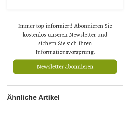
Immer top informiert! Abonnieren Sie
kostenlos unseren Newsletter und
sichern Sie sich Ihren
Informationsvorsprung.
Newsletter abonnieren
Ähnliche Artikel
20. Juli 2026
16. Juli 2026
Aktuelle Prognose: Tiefpunkt am Bau in 2026 erreicht
15. Juli 2026
Der Bau braucht schnellere Verfahren
Neun von zehn Betrieben finden kaum Personal