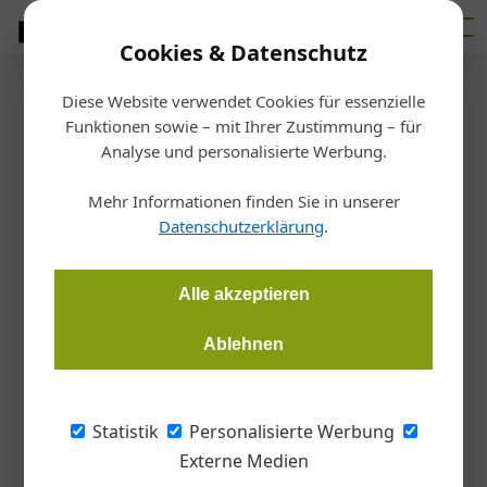
Cookies & Datenschutz
Diese Website verwendet Cookies für essenzielle
Startseite
/
Markt
Funktionen sowie – mit Ihrer Zustimmung – für
Porr stellt Baustellen ein
Analyse und personalisierte Werbung.
Mehr Informationen finden Sie in unserer
Christoph Hauzenberger, Österreichische Bauzeitung
Datenschutzerklärung
.
20.03.2020, 08:37 Uhr
Alle akzeptieren
Die Porr stellt in Absprache mit Auftraggebern den laufenden
Betrieb von mehr als 1.000 Baustellen ein.
Ablehnen
Nach der
Asfinag
und der
Strabag
stellt nun
Statistik
Personalisierte Werbung
auch die Porr den laufenden Betrieb ihrer
Externe Medien
mehr als 1.000 Baustellen in Österreich zum