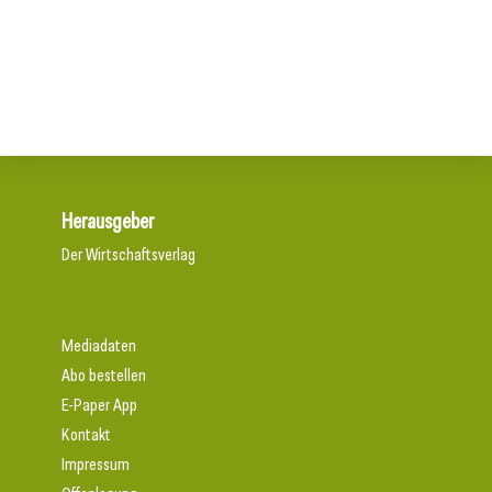
15. Juli 2026
Der Bau braucht schnellere Verfahren
Neun von zehn Betrieben finden kaum Personal
Herausgeber
Der Wirtschaftsverlag
Mediadaten
Abo bestellen
E-Paper App
Kontakt
Impressum