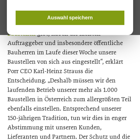
allergrößten Teil ebenfalls ein. „Da es von der
Regierung in Österreich bis heute
keine klare,
Auswahl speichern
einheitliche Regelung für die Schließung von
Baustellen
gibt, haben die meisten
Auftraggeber und insbesondere öffentliche
Bauherren im Laufe dieser Woche unsere
Baustellen von sich aus eingestellt“, erklärt
Porr CEO Karl-Heinz Strauss die
Entscheidung. „Deshalb müssen wir den
laufenden Betrieb unserer mehr als 1.000
Baustellen in Österreich zum allergrößten Teil
ebenfalls einstellen. Entsprechend unserer
150-jährigen Tradition, tun wir dies in enger
Abstimmung mit unseren Kunden,
Lieferanten und Partnern. Der Schutz und die