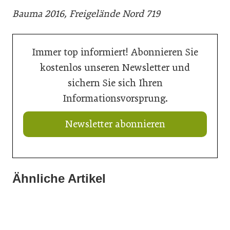
Bauma 2016, Freigelände Nord 719
Immer top informiert! Abonnieren Sie
kostenlos unseren Newsletter und
sichern Sie sich Ihren
Informationsvorsprung.
Newsletter abonnieren
Ähnliche Artikel
20. Juli 2026
20. Juli 2026
Aus Verantwortung gewachsen
16. Juli 2026
Aktuelle Prognose: Tiefpunkt am Bau in 2026 erreicht
Der Bau braucht schnellere Verfahren