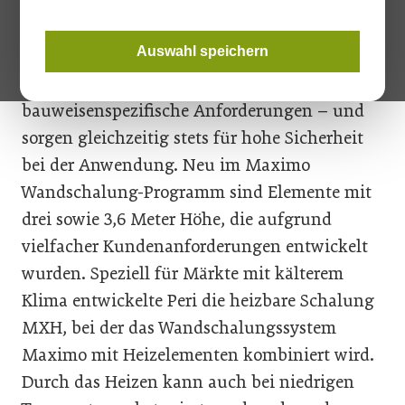
Fokus stehen Innovationen und
Systemergänzungen. Die Entwicklungen im
Auswahl speichern
Traggerüstebau berücksichtigen
unterschiedliche markt- und
bauweisenspezifische Anforderungen – und
sorgen gleichzeitig stets für hohe Sicherheit
bei der Anwendung. Neu im Maximo
Wandschalung-Programm sind Elemente mit
drei sowie 3,6 Meter Höhe, die aufgrund
vielfacher Kundenanforderungen entwickelt
wurden. Speziell für Märkte mit kälterem
Klima entwickelte Peri die heizbare Schalung
MXH, bei der das Wandschalungssystem
Maximo mit Heizelementen kombiniert wird.
Durch das Heizen kann auch bei niedrigen