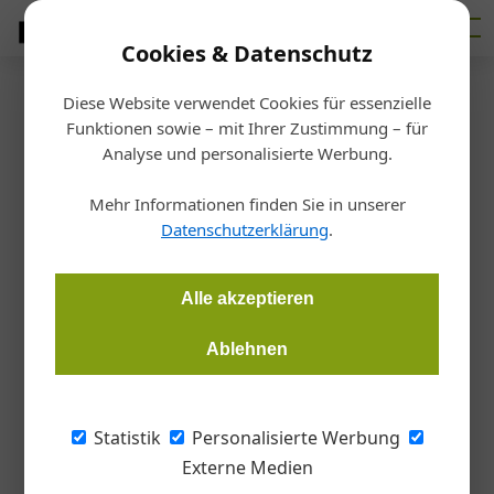
Cookies & Datenschutz
Diese Website verwendet Cookies für essenzielle
Startseite
/
Markt
Funktionen sowie – mit Ihrer Zustimmung – für
Schalungs- und Gerüsttechnik
Analyse und personalisierte Werbung.
mit System
Mehr Informationen finden Sie in unserer
Datenschutzerklärung
.
Redaktion Bauzeitung
24.03.2016, 15:28 Uhr
Alle akzeptieren
Peri setzt bei seinen Produktneuheiten auf Sicherheit und
Ablehnen
Kundenwünsche.
Auf 4.200 Quadratmeter präsentiert Peri seine
Statistik
Personalisierte Werbung
neueste Schalungs- und Gerüsttechnik. Im
Externe Medien