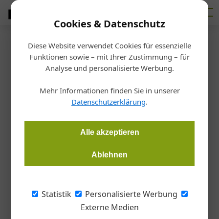
Cookies & Datenschutz
Diese Website verwendet Cookies für essenzielle
Startseite
/
Markt
Funktionen sowie – mit Ihrer Zustimmung – für
Sika Österreich GmbH
Analyse und personalisierte Werbung.
Markus Egger übernahm
Mehr Informationen finden Sie in unserer
Geschäftsführung
Datenschutzerklärung
.
Redaktion Handwerk + Bau
01.05.2021, 01:00 Uhr
Alle akzeptieren
Ablehnen
Markus Egger trat mit 1. Mai 2021 die Nachfolge von Samuel
Plüss an, der Head Global Automotive in der Sika AG wurde.
Statistik
Personalisierte Werbung
Seit 1. Mai 2021 ist Markus Egger der neue
Externe Medien
Geschäftsführer der Sika Österreich GmbH.