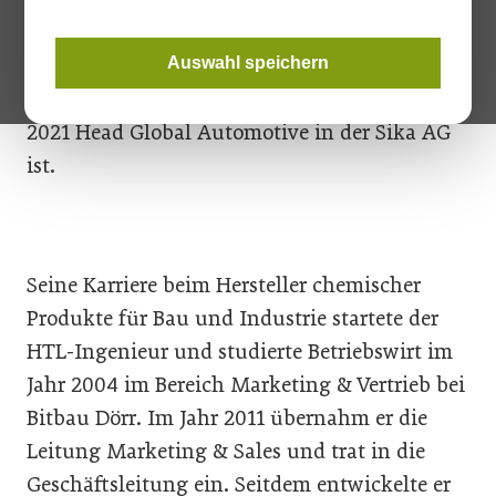
Der bisherige Bereichsleiter Bitumendichtung
und Mitglied der Geschäftsleitung folgt
Auswahl speichern
Samuel Plüss nach, der ebenfalls seit 1. Mai
2021 Head Global Automotive in der Sika AG
ist.
Seine Karriere beim Hersteller chemischer
Produkte für Bau und Industrie startete der
HTL-Ingenieur und studierte Betriebswirt im
Jahr 2004 im Bereich Marketing & Vertrieb bei
Bitbau Dörr. Im Jahr 2011 übernahm er die
Leitung Marketing & Sales und trat in die
Geschäftsleitung ein. Seitdem entwickelte er