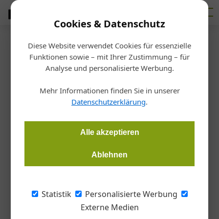
Cookies & Datenschutz
Diese Website verwendet Cookies für essenzielle
Startseite
/
Markt
Funktionen sowie – mit Ihrer Zustimmung – für
Kooperation besiegelt
Analyse und personalisierte Werbung.
Kohlenstoffarmer Stahl für
Mehr Informationen finden Sie in unserer
Velux-Fenster
Datenschutzerklärung
.
Redaktion Dach Wand
07.11.2024, 16:53 Uhr
Alle akzeptieren
Ablehnen
Die Velux Gruppe hat mit Arcelor Mittal einen 10-Jahres-
Vertrag über die Lieferung von recyceltem und erneuerbar
hergestelltem Stahl abgeschlossen.
Statistik
Personalisierte Werbung
Externe Medien
Bereits 2023 sind die beiden Unternehmen