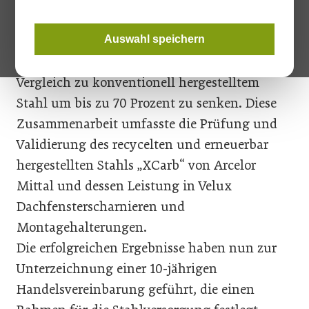
Velux und Arcelor Mittal
eine Partnerschaft
eingegangen, um den CO
-Fußabdruck der in
Auswahl speichern
2
Velux Dachfenstern verwendeten Stähle im
Vergleich zu konventionell hergestelltem
Stahl um bis zu 70 Prozent zu senken. Diese
Zusammenarbeit umfasste die Prüfung und
Validierung des recycelten und erneuerbar
hergestellten Stahls „XCarb“ von Arcelor
Mittal und dessen Leistung in Velux
Dachfensterscharnieren und
Montagehalterungen.
Die erfolgreichen Ergebnisse haben nun zur
Unterzeichnung einer 10-jährigen
Handelsvereinbarung geführt, die einen