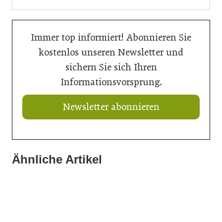
Immer top informiert! Abonnieren Sie
kostenlos unseren Newsletter und
sichern Sie sich Ihren
Informationsvorsprung.
Newsletter abonnieren
Ähnliche Artikel
20. Juli 2026
13. Juli 2026
Aus Verantwortung gewachsen
10. Juli 2026
Neun neue Glasbautechniker*innen
Tour de Architektur: Gesamtsieger steht fest