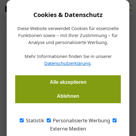
Cookies & Datenschutz
Diese Website verwendet Cookies für essenzielle
Startseite
/
Veranstaltungen
Funktionen sowie – mit Ihrer Zustimmung – für
AustrianSkills 2025
Analyse und personalisierte Werbung.
Staatsmeisterschaften der
Mehr Informationen finden Sie in unserer
Berufe: Aufruf zur Anmeldung
Datenschutzerklärung
.
Redaktion Handwerk + Bau
13.05.2025, 11:06 Uhr
Alle akzeptieren
Ablehnen
Ab sofort können sich interessierte Nachwuchsfachkräfte für
die AustrianSkills 2025 anmelden. 550 Teilnehmende werden
von 20. bis 23. November 2025 in Salzburg um den
Statistik
Personalisierte Werbung
Staatsmeistertitel in ihrem Beruf kämpfen.
Externe Medien