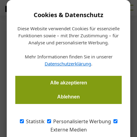
Cookies & Datenschutz
Diese Website verwendet Cookies für essenzielle
Startseite
/
Veranstaltungen
Funktionen sowie – mit Ihrer Zustimmung – für
Treffpunkt Sommerfest
Analyse und personalisierte Werbung.
Mehr Informationen finden Sie in unserer
Gernot Paul Wagner
25.06.2026, 14:35 Uhr
Datenschutzerklärung
.
Am 18. Juni 2026 fand im Schloss Walpersdorf im Traisental
Alle akzeptieren
das bereits zwölfte Sommerfest der niederösterreichischen
Metalltechniker und Mechatroniker statt.
Ablehnen
Statistik
Personalisierte Werbung
Externe Medien