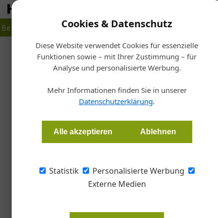
Cookies & Datenschutz
Betrieb
Markt
Planen
Bauen
Fertigen
Bau- + Werk
Diese Website verwendet Cookies für essenzielle
Funktionen sowie – mit Ihrer Zustimmung – für
Sta
Analyse und personalisierte Werbung.
Wettbewerb für Absolv
Mehr Informationen finden Sie in unserer
Datenschutzerklärung
.
Redaktion Architektur & Bau Forum
Alle akzeptieren
Ablehnen
Siegerin des diesjährigen Innovationspreises i
Räume“.
Statistik
Personalisierte Werbung
Externe Medien
© Vanessa Braun, Daniel Löschenbrand
© Eva Herunter