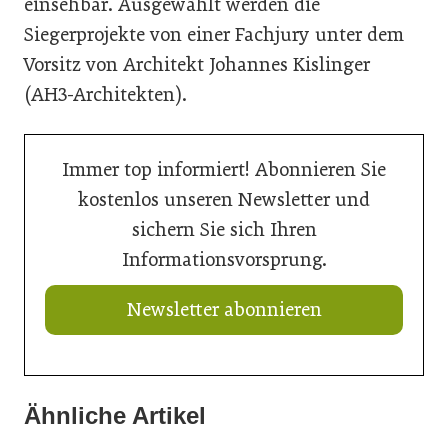
einsehbar. Ausgewählt werden die
Siegerprojekte von einer Fachjury unter dem
Vorsitz von Architekt Johannes Kislinger
(AH3-Architekten).
Immer top informiert! Abonnieren Sie
kostenlos unseren Newsletter und
sichern Sie sich Ihren
Informationsvorsprung.
Newsletter abonnieren
Ähnliche Artikel
20. Juli 2026
20. Juli 2026
Aus Verantwortung gewachsen