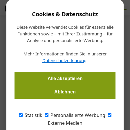
Cookies & Datenschutz
Diese Website verwendet Cookies für essenzielle
Startseite
/
Markt
Funktionen sowie – mit Ihrer Zustimmung – für
Wettbewerb für
Analyse und personalisierte Werbung.
Sanierungsprojekte
Mehr Informationen finden Sie in unserer
Datenschutzerklärung
.
Redaktion
19.06.2017, 13:41 Uhr
Alle akzeptieren
Der Ethouse Award zeichnet Sanierungen mit besonderer
Ablehnen
Gestaltung und Nachhaltigkeit aus.
Die Arge Qualitätsgruppe
Statistik
Personalisierte Werbung
Wärmedämmsysteme schreibt zum neunten
Externe Medien