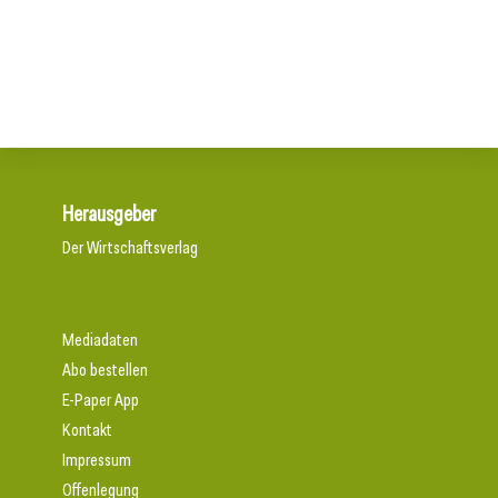
16. Juli 2026
Aktuelle Prognose: Tiefpunkt am Bau in 2026 erreicht
Der Bau braucht schnellere Verfahren
Herausgeber
Der Wirtschaftsverlag
Mediadaten
Abo bestellen
E-Paper App
Kontakt
Impressum
Offenlegung