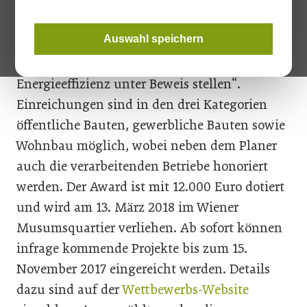
Mal den
Ethouse Award
aus: Damit werden
Gebäudesanierungen ausgezeichnet, „die ein
Auswahl speichern
gestalterisches, auf Nachhaltigkeit
ausgerichtetes Herangehen an
Energieeffizienz unter Beweis stellen“.
Einreichungen sind in den drei Kategorien
öffentliche Bauten, gewerbliche Bauten sowie
Wohnbau möglich, wobei neben dem Planer
auch die verarbeitenden Betriebe honoriert
werden. Der Award ist mit 12.000 Euro dotiert
und wird am 13. März 2018 im Wiener
Musumsquartier verliehen. Ab sofort können
infrage kommende Projekte bis zum 15.
November 2017 eingereicht werden. Details
dazu sind auf der
Wettbewerbs-Website