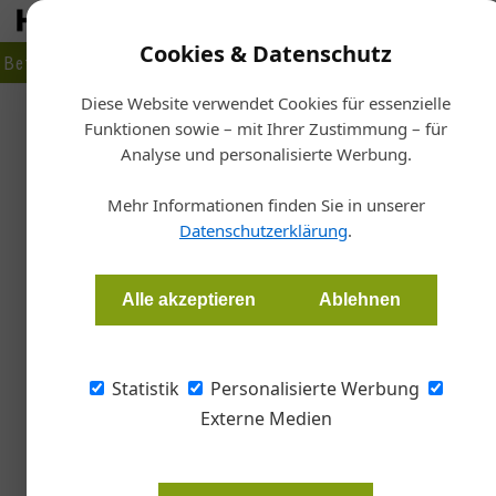
Cookies & Datenschutz
Betrieb
Markt
Planen
Bauen
Fertigen
Bau- + Werk
Diese Website verwendet Cookies für essenzielle
Funktionen sowie – mit Ihrer Zustimmung – für
Sta
Analyse und personalisierte Werbung.
Die Glasbranche
Mehr Informationen finden Sie in unserer
Datenschutzerklärung
.
Birgit Tegtbauer, Dach Wand & Glas
Alle akzeptieren
Ablehnen
Wie hat die Glasindustrie die Corona-Krise bi
Lieferengpässen zu rechnen? Wie lauten die P
Statistik
Personalisierte Werbung
Antworten auf diese Fragen gaben uns Vertrete
Externe Medien
Franz Schreibmaier
,
Geschäftsfüh