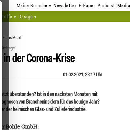
Meine Branche
Newsletter
E-Paper
Podcast
Media
stoffe
Design
rtseite
/
Markt
Umfrage
 in der Corona-Krise
01.02.2021, 23:17 Uhr
s jetzt überstanden? Ist in den nächsten Monaten mit
rognosen von Brancheninsidern für das heurige Jahr?
r der heimischen Glas- und Zulieferindustrie.
rer Bohle GmbH: