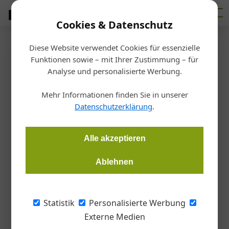
Cookies & Datenschutz
Diese Website verwendet Cookies für essenzielle
Startseite
/
Markt
Funktionen sowie – mit Ihrer Zustimmung – für
Wienerberger AG: Zufrieden
Analyse und personalisierte Werbung.
mit der
Mehr Informationen finden Sie in unserer
Datenschutzerklärung
.
Unternehmensentwicklung
2020
Alle akzeptieren
Ablehnen
Redaktion
05.11.2020, 10:20 Uhr
Die Wienerberger Gruppe verzeichnete in den ersten drei
Statistik
Personalisierte Werbung
Quartalen 2020 trotz der negativen Auswirkungen der Covid-
Externe Medien