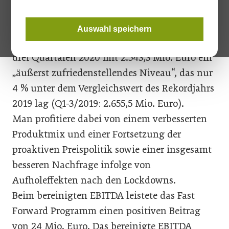
19-Pandemie laut eigenen Angaben eine „starke
Unternehmensentwicklung“.
Auswahl speichern
Der Konzernumsatz erreichte in den ersten
drei Quartalen 2020 mit 2.543,3 Mio. Euro ein
„äußerst zufriedenstellendes Niveau“, das nur
4 % unter dem Vergleichswert des Rekordjahrs
2019 lag (Q1-3/2019: 2.655,5 Mio. Euro).
Man profitiere dabei von einem verbesserten
Produktmix und einer Fortsetzung der
proaktiven Preispolitik sowie einer insgesamt
besseren Nachfrage infolge von
Aufholeffekten nach den Lockdowns.
Beim bereinigten EBITDA leistete das Fast
Forward Programm einen positiven Beitrag
von 24 Mio. Euro. Das bereinigte EBITDA