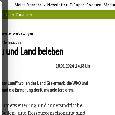
Meine Branche
Newsletter
E-Paper
Podcast
Media
stoffe
Design
nteressensvertretungen
ische Initiative
 und Land beleben
18.01.2024, 14:13 Uhr
unser Land" wollen das Land Steiermark, die WKO und
 und die Erreichung der Klimaziele forcieren.
raumerweiterung und innerstädtische
r Boden- und Ressourcenschonung sind