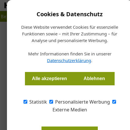
Cookies & Datenschutz
Betrieb
Markt
Planen
Bauen
Fertigen
Bau- + Werk
Diese Website verwendet Cookies für essenzielle
Funktionen sowie – mit Ihrer Zustimmung – für
Startseite
/
I
Analyse und personalisierte Werbung.
Steir
Gemeinsam Bau
Mehr Informationen finden Sie in unserer
Datenschutzerklärung
.
Redaktion Handwerk + Bau
Alle akzeptieren
Ablehnen
Mit der gemeinsamen Initiative "Wir beleben 
Raiffeisen die regionale Bauwirtschaft beleben
Statistik
Personalisierte Werbung
Externe Medien
Revitalisierung, Sanierung, Wohn
Verdichtung unter größtmögliche