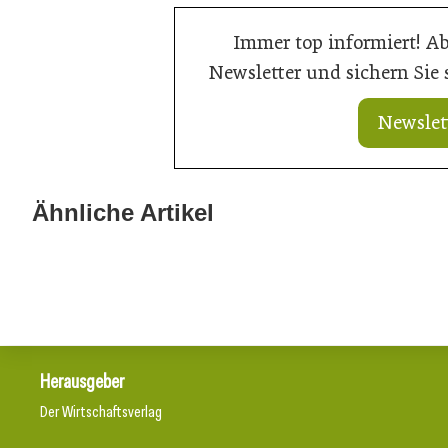
Immer top informiert! A
Newsletter und sichern Sie
Newslet
20. Juli 2026
Aktuelle Prognose: Tiefpunkt am Bau
Ähnliche Artikel
16. Juli 2026
in 2026 erreicht
Der Bau brauch
Herausgeber
Der Wirtschaftsverlag