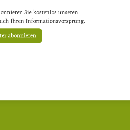
bonnieren Sie kostenlos unseren
 sich Ihren Informationsvorsprung.
ter abonnieren
15. Juli 2026
Neun von zehn Betrieben finden kaum
t schnellere Verfahren
Personal