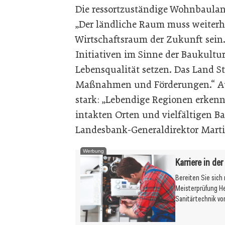
Die ressortzuständige Wohnbaulan
„Der ländliche Raum muss weiterhi
Wirtschaftsraum der Zukunft sein
Initiativen im Sinne der Baukultu
Lebensqualität setzen. Das Land S
Maßnahmen und Förderungen.“ Auc
stark: „Lebendige Regionen erken
intakten Orten und vielfältigen Ba
Landesbank-Generaldirektor Marti
Werbung
Karriere in de
Bereiten Sie sich
Meisterprüfung H
Sanitärtechnik vo