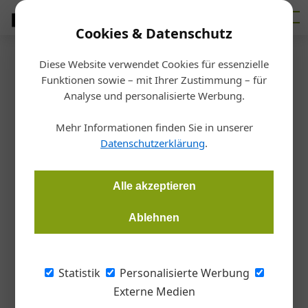
Cookies & Datenschutz
Diese Website verwendet Cookies für essenzielle
Startseite
/
Markt
Funktionen sowie – mit Ihrer Zustimmung – für
ABZ Austria
Analyse und personalisierte Werbung.
Zu Besuch im FiT-Zentrum
Mehr Informationen finden Sie in unserer
Weinviertel
Datenschutzerklärung
.
Redaktion
05.02.2024, 14:06 Uhr
Alle akzeptieren
Ablehnen
In der Werkstatt des FiT-Zentrums Weinviertel können Frauen
ihr handwerkliches und technisches Geschick sowie ihr
Können ausprobieren. Motivatorin und Beraterin Doris
Statistik
Personalisierte Werbung
Schmidauer, AMS-Vorständin Petra Draxl und die
Externe Medien
Landesgeschäftsführerin des AMS NÖ, Sandra Kern, beim