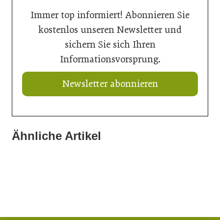
Immer top informiert! Abonnieren Sie
kostenlos unseren Newsletter und
sichern Sie sich Ihren
Informationsvorsprung.
Newsletter abonnieren
Ähnliche Artikel
20. Juli 2026
20. Juli 2026
Aus Verantwortung gewachsen
16. Juli 2026
Aktuelle Prognose: Tiefpunkt am Bau in 2026 erreicht
Der Bau braucht schnellere Verfahren